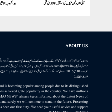
’آئی ایس دلہن‘ بچوں کی اسمگلنگ کا شکار بنی تھی
ہیرا گروپ:امانتیں
ABOUT US
روزنامہ ’’سماج نیوز‘‘ اُردو دہلی اپنی اشاعتوں کے ذریعے پورے ملک میں اہم خدمات انجام دے رہا ہے۔ ملکی وبیر
موصول ہوتی ہیں۔samajnews.inسائٹ عوام اور انفراد میں دنیا بھر کی قابل اعتماد خ
شروعات 10مئی 2016 سے ہوئی جو اب ملک کے کروڑوں افراد تک اپنی آواز کامیابی سے پہنچا رہا ہے
(ایڈیٹر سماج نیوز)
d is becoming popular among people due to its distinguished
as achieved grate popularity in the country. We have millions
MAJ NEWS” always keeps informed about the Latest News of
 and surely we will continue to stand in the future. Presenting
s been our first duty. We need your useful advice and support.