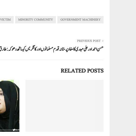
ha
m
nk
wi
ce
ha
re
ail
ed
tte
bo
ts
In
r
ok
A
VICTIM
MINORITY COMMUNITY
GOVERNMENT MACHINERY
pp
PREVIOUS POST
حسن احمد اور علی مہدی کا مفاد پرستانہ قدم مسلمانوں اور کانگریس کیساتھ دھوکہ: طا
RELATED POSTS