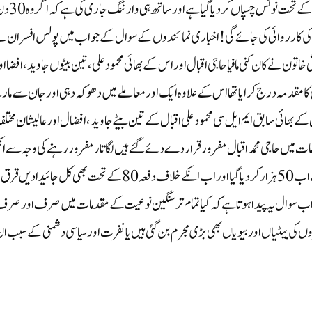
کی مرزاپور میں واقع رہائی گاہ اور گلوگل یوینورسٹی میں پر دفعہ 82 کے تحت نوٹس چسپاں کر دی
 کی کارروائی کی جائے گی! اخبار ی نمائندوں کے سوال کے جواب میں پولس افسران ن
ی خاتون نے کان کنی مافیا حاجی اقبال اور اس کے بھائی محمود علی، تین بیٹوں جاوید، افضا او
کا مقدمہ درج کرایا تھا اس کے علاوہ ایک اور معاملے میں دھوکہ دہی اور جان سے ما
 بھائی سابق ایم ایل سی محمود علی اقبال کے تین بیٹے جاوید، افضال اور عالیشان مخت
ت میں حاجی محمد اقبال مفرور قراردے دئے گئے ہیں لگاتار مفرور رہنے کی وجہ سے ان
گرفتاری 25 ہزار کا انعام تھا جسکو بڑھا کر بڑھا کر مقامی پولس نے اب 50 ہزار کر دیا گیا اور اب انکے خلاف دفعہ 80 کے تحت بھی کل جائیدادیں قرق
 سوال یہ پیدا ہوتا ہے کہ کیا تمام تر سنگین نوعیت کے مقدمات میں صرف اور صر
ھروں کی بیٹیاں اور بيویا ں بھی بڑی مجرم بن گئی ہیں یا نفرت اور سیاسی دشمنی کے سبب ا