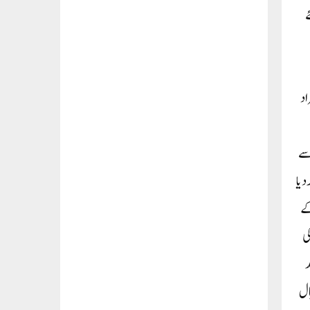
ے
اد
سے
دیا
جی اقبال کی رہائش گاہ اور گلوکل یونیورسٹی کیمپس میں پہنچ عدالت کے ذریعہ جاری ایکٹ 82 کے
ی کی
د
ال