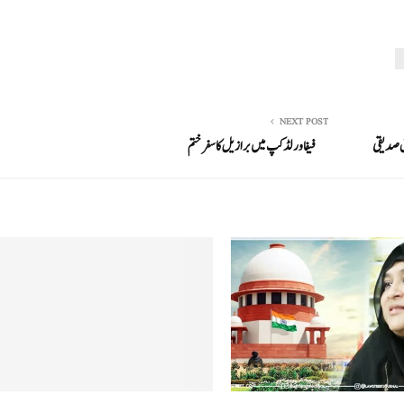
NEXT POST
رق صدیقی
فیفا ورلڈ کپ میں برازیل کا سفر ختم