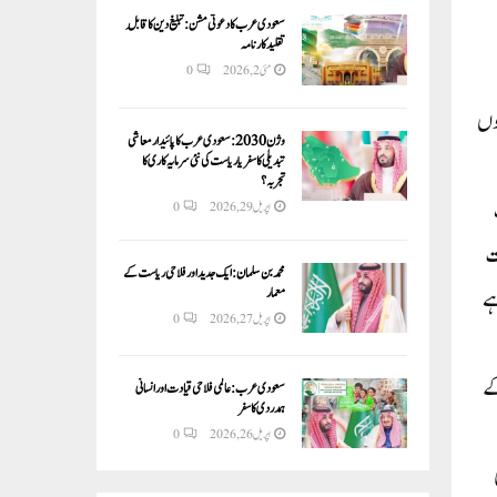
سعودی عرب کا دعوتی مشن: تبلیغ دین کا قابلِ
تقلید کارنامہ
مئی 2, 2026
0
ک اور ملک کا کل نظام اسی آئین کے مطابق چلتا ہے لیکن گذشتہ 9 سالوں
وژن 2030:سعودی عرب کا پائیدار معاشی
تبدیلی کا سفر یا ریاست کی نئی سرمایہ کاری کا
تجربہ؟
اپریل 29, 2026
0
ت
محمد بن سلمان: ایک جدید اور فلاحی ریاست کے
ہے
معمار
اپریل 27, 2026
0
کے
سعودی عرب: عالمی فلاحی قیادت اور انسانی
ہمدردی کا سفر
اپریل 26, 2026
0