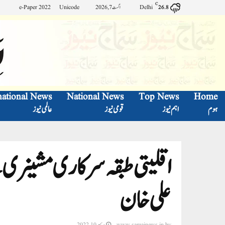
C
Delhi
اگست 7, 2026
Unicode
e-Paper 2022
26.8
national News
National News
Top News
Home
ہوم
اہم نیوز
قومی نیوز
عالمی نیوز
اقلیتی طبقہ سرکاری مشینری
علی خان
by
www.samajnews.in
دسمبر 10, 2022