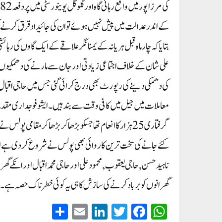
کے اندر عدالت میں پیش نہیں ہوئے تو ان کی جائیداد قرق کرنے
بتایا کہ چار ماہ قبل ہریانہ کے یمنا نگر علاقے کے ایک گاوں کی رہائش
علی شان کے خلاف اجتماعی زیادتی اور جان سے مارنے کی دھمکیوں 
کی دھمکی دینے کی رپورٹ بھی درج کرائی گئی جس میں حاجی اقبال کے
معاملات میں جیل میں کافی وقت سے بند ہیں۔ ایشو فوجداری مقدما
کئے جانے کی سخت ترین کاروائی بھی پولس نے شروع کر دی ہے اب
ناہید حسن, حاجی یعقوب, محمود علی اور حاجی محمد اقبال اور انکے گ
گھرانوں کو برباد کر نے کی سازش کا ہی یہ کوئی خطرناک حصہ ہے۔
S
E
Li
T
Fa
W