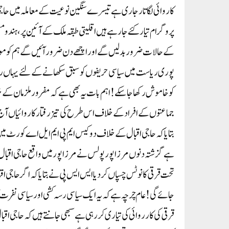
کاروائی لگاتار جاری ہے تیسرے سنگین نوعیت کے معاملہ میں حاجی محم
پروگرام تیار کئے جا رہے ہیں اقلیتی طبقہ ملک کے آئین پر،ہندو مسلم
کے حالات ضرور بد لیں گے اور اچھے دن ضرور آئیں گے ہم کو موج
پوری ریاست میں سیاسی حریفوں کو سبق سکھانے کے لئے یہاں روز بہ
کو خاموش رکھا جا سکے! اہم بات یہ بھی ہے کہ مفرور ملزمان کے خ
جماعتوں کے افراد کے خلاف اس طرح کی تیز رفتار کاروائیاں آج
بتایا کہ حاجی اقبال کے خلاف دو کیس ایم پی ایم ایل اے کورٹ می
جائے گی! عام چرچہ ہے کہ یہ ایک سیاسی رسہ کشی اور سیاسی نفرت 
قرقی کی کارروائی کی تیاری کر رہی ہے سبھی جانتے ہیں کہ حاجی اقبا