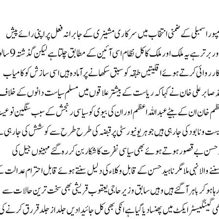
امپور اسمبلی کے ضمنی انتخاب میں سرکاری مشینری کے جابرانہ فعل پر اپنی رائے پیش
کرتے ہوئے کہا کہ یہ جمہوری ملک ہے ملک کا آئین سب سے بڑا اور برتر ہے یہ مل
رروائی کر تے ہوئے اقلیتیں طبقہ کو سبق سکھانے پر آمادہ ہیں اسی سازش کو کامیاب
ادی قائد صابر علی خان نے کہا کہ ریاست کے بیشتر علاقوں میں مسلم سیاست دانوں کے خلاف
اعظم خان ان کے بیٹے عبداللہ اعظم اور ان کی بيوی کو سیاسی رنجش کے سبب سنگین نوعی
 نیست و نابود کی جا رہی ہیں جوہر یونیورسٹی پر قبضہ کی طرح طرح سے کوشش کی جا رہی 
ہید حسن بے قصور ہوتے ہوئے بھی سیاسی نفرت کا شکار بن کر رہ گئے مہینوں جیل کی
ے والا نہی ملا مگر ناہید حسن کے قابل وکلاء کی دلیل سنتے ہوئے قابل احترام عدالت 
ہا ہوکر باہر آگئے ہیں وہیں سابق وزیر حاجی یعقوب قریشی بھی سخت ترین حالات سے
 گینگیسٹر ایکٹ میں پھنسا دیا گیا ہے انکی بھی کل جائیدادیں جلد از جلد قر رق کرنے کی