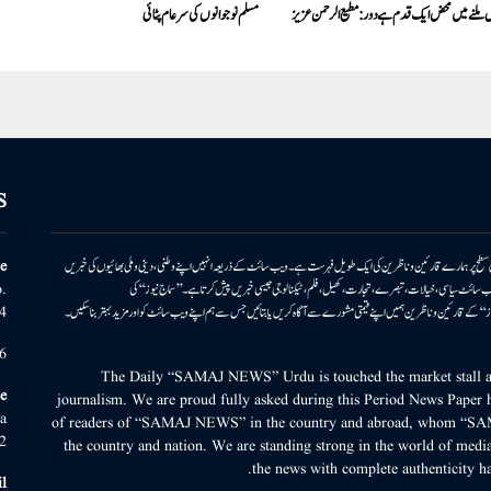
 ملنے میں محض ایک قدم ہے دور: مطیع الرحمن عزیز
مسلم نوجوانوں کی سرعام پٹائی
S
ونی سطح پر ہمارے قارئین وناظرین کی ایک طویل فہرست ہے۔ ویب سائٹ کے ذریعہ انہیں اپنے وطنی، دینی وملی بھائیوں کی خبریں
e
بریں پیش کرتا ہے۔ ویب سائٹ سیاسی، خیالات، تبصرے، تجارت، کھیل، فلم، ٹیکنالوجی جیسی خبریں پیش کرتا ہے۔ ’’سماج نیوز‘‘ کی
.
۔ ’’سماج نیوز‘‘ کے قارئین وناظرین ہمیں اپنے قیمتی مشورے سے آگاہ کریں یا بتائیں جس سے ہم اپنے ویب سائٹ کو اور مزید بہتر بناسکیں۔
4
6
The Daily “SAMAJ NEWS” Urdu is touched the market stall an
e
journalism. We are proud fully asked during this Period News Paper h
a
of readers of “SAMAJ NEWS” in the country and abroad, whom “SA
2
the country and nation. We are standing strong in the world of media
the news with complete authenticity ha
l