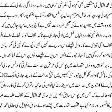
د اقبال کی مشکلیں بھی کم ہو تی نظر نہی آرہی ہیں روز بہ روز انکی بربادی کے نئے نئ
 بھائی چارہ پر اور قابل احترام عدلیہ پر مکمل اعتماد رکھتا ہے ہمکو پورا بھروسہ ہے ملک
ودہ وقت میں نا امید ہو نے کی قتعی ضرورت نہیں ہے آج یہاں عام چر چائیں ہیں کہ
 روز انوکھی کارروائیاں عمل میں لائی جا رہی ہے تاکہ خلاف آواز اٹھانے والے افر
لاف اتنی تیزی سے کاروائی پچھلے دس سال سے کہیں بھی دیکھ نے کو نہی ملی مگر سیاسی
 عام ہوکر رہ گئی ہیں؟ سہارنپور کے ایس ایس پی نے پچھلے دنوں پریس کے نمائندوں 
ں زیر التوا ہیں دونوں مقدمات میں پولس کی عرضِ پر عدالت نے قرقی کا نوٹس جاری کر 
ہے گزشتہ دنوں مرزا پور پولس نے مرزا پور میں واقع حا
تحت قرقی کا نوٹس چسپاں کر دیا ایس ایس پی نے بتایا کہ اگر حاجی اقبال نے 30 دن میں عدالت میں سرینڈر نہ کیا تو ان کی جائیداد قرق کرنے کی کارروائ
کا معاملہ ہے کہ جس میں پولس سابق ایم ایل سی حاجی محمد اقبال کے خلاف جلد سے جل
ل کا قصور اور جرم کیا ہے مختلف مقدمات میں پھنسے ہوئے سابق ایم ایل سی حاجی محمد اقب