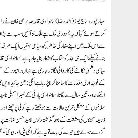
سہارنپور، سماج نیوز(احمد رضا) سماجوادی قائد صابر علی خان نے ر
سے اس ملک میں اپنے مفاد کی خاطر کچھ سیاسی ہستیاں ایک طرفہ کا
بنانے کیلئے ایک ہی طبقہ کو عتاب کا شکار بنایا جا رہا ہے! سماجو
سیاسی دشمنی نکالنے کی کاروائی لگاتار جاری ہے جہاں رامپور کے 
کے فوجداری مقدمات کا سامنا کرنا پڑ رہا ہے انکی زمین جائیدادیں
اسکے علاوہ تین سال سے لگاتار سماجوادی پارٹی کے ممبر اسمبلی نا
سلاخوں کے مشکل ترین حالات سے جوجھتے رہے کوئی پو چھنے اور سنن
ذریعہ مہینوں کی مشقت کے بعد گذشتہ دنوں ناہید حسن ضمانت پر ر
گزرے ہوئے ہیں حیرت کی بات تو یہ ہے کہ انکی بیٹی اور بیوی کو بھی