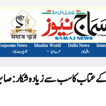
orporate News
Muslim World
Delhi News
Inter
دہلی نیوز
عرب دُنیا
کارپوریٹ نیوز
 کے عتاب کا سب سے زیادہ شکار:صاب