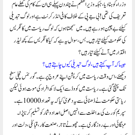
وزراء کو ہٹا دیا، جبکہ وزیر اعظم نے چند دن پہلے ہی ان کے کام کی کھلے عام
تعریف کی تھی! بی جے پی کے خلاف کافی انڈر کرنٹ ہے اور لوگ تبدیلی
کیلئے بے چین ہو رہے ہیں۔ میں سمجھتا ہوں کہ لوگ ریاست میں کانگریس
کی حکومت کیلئے تیار ہیں۔ بس، سوال یہ ہے کہ کیا کانگریس کے کچھ لیڈر
اقتدار میں آنے کیلئے تیار ہیں؟
جیسا کہ آپ کہتے ہیں، لوگ تبدیلی کیوں چاہتے ہیں؟
دیکھئے، اس وقت ریاست میں کرپشن اپنے عروج پر ہے۔ گورننس نچلی سطح
تک پہنچ گئی ہے۔ ریاست میں کووڈ سے ایک لاکھ افراد کی موت ہوئی لیکن
ریاستی حکومت نے ڈھٹائی سے یہ دعویٰ کیا کہ یہ تعداد 10000 ہے۔
سپریم کورٹ کی مداخلت سے انہیں اصل اعداد و شمار کو تسلیم کرنا پڑا۔
مہنگائی اور بے روزگاری ہے۔ چھوٹے تاجر، صنعت کار، قبائلی، دلت اور