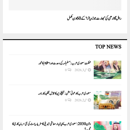
راہل گاندھی کی ’بھارت جوڑو یاترا‘ کے 60 دن مکمل
TOP NEWS
مملکت سعودی عرب: مسلم اُمہ کی وحدت اور استحکام کا محور
مئی 3, 2026
0
سعودی عرب کا دعوتی مشن: تبلیغ دین کا قابلِ تقلید کارنامہ
مئی 2, 2026
0
وژن 2030:سعودی عرب کا پائیدار معاشی تبدیلی کا سفر یا ریاست کی نئی سرمایہ کاری کا
تجربہ؟