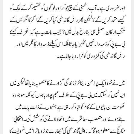
اور ضروری ہے۔ آپ دشمنی کے بیج بو کر اور لوگوں کو تقسیم کر کے ملک کو
کیسے متحد کریں گے؟ لیکن پھر راہل گاندھی کیا کریں گے اگر کانگریس کے
منتخب ارکان اسمبلی ہی اپنا رخ بدل لیں؟ عجیب بات یہ ہے کہ انحراف کیلئے
بی جے پی کو ذمہ دار نہیں ٹھہرایا جاتا بلکہ اس کیلئے ذمہ دار کانگریس اور
راہل گاندھی کی کمزوری کو قرار دیا جاتا ہے۔
میں نے خود ایک پرامن ریٹائرڈ زندگی گزارنے کا منصوبہ بنایا تھا لیکن میں
ایسا نہیں کر سکتا۔ میں بی جے پی کے خلاف مہم چلا رہا ہوں کیونکہ موجودہ
حکومت ان بانیوں کے کام کو تباہ کر رہی ہے جنہوں نے ذات پات میں
بٹے ہوئے اور متعصب معاشرے میں اتحاد لانے کی کوشش کی۔ انتخابی
نتائج سے معلوم ہوگا کہ راہل گاندھی کی ’بھارت جوڑو یاترا‘ میں شمولیت کا