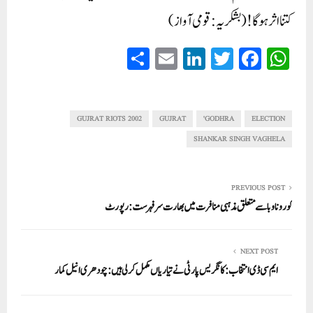
کتنا اثر ہوگا!(بشکریہ: قومی آواز)
S
E
Li
T
Fa
W
ha
m
nk
wi
ce
ha
re
ail
ed
tte
bo
ts
In
r
ok
A
GUJRAT RIOTS 2002
GUJRAT
GODHRA'
ELECTION
pp
SHANKAR SINGH VAGHELA
PREVIOUS POST
کورونا وبا سے متعلق مذہبی منافرت میں بھارت سر فہرست:رپورٹ
NEXT POST
ایم سی ڈی انتخاب: کانگریس پارٹی نے تیاریاں مکمل کرلی ہیں: چودھری انیل کمار