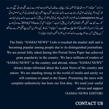
روزنامہ ’’سماج نیوز‘‘ اُردو دہلی اپنی اشاعتوں کے ذریعے پورے ملک میں اہم خدمات انجام دے رہا ہے۔ ملکی وبیرونی سطح پر ہمارے
قارئین وناظرین کی ایک طویل فہرست ہے۔ ویب سائٹ کے ذریعہ انہیں اپنے وطنی، دینی وملی بھائیوں کی خبریں موصول ہوتی
ہیں۔samajnews.inسائٹ عوام اور انفراد میں دنیا بھر کی قابل اعتماد خبریں پیش کرتا ہے۔ ویب سائٹ سیاسی، خیالات،
تبصرے، تجارت، کھیل، فلم، ٹیکنالوجی جیسی خبریں پیش کرتا ہے۔ ’’سماج نیوز‘‘ کی شروعات 10مئی 2016 سے ہوئی جو اب
ملک کے کروڑوں افراد تک اپنی آواز کامیابی سے پہنچا رہا ہے۔ ’’سماج نیوز‘‘ کے قارئین وناظرین ہمیں اپنے قیمتی مشورے سے آگاہ
کریں یا بتائیں جس سے ہم اپنے ویب سائٹ کو اور مزید بہتر بناسکیں۔ (ایڈیٹر سماج نیوز)
The Daily “SAMAJ NEWS” Urdu is touched the market stall and is
becoming popular among people due to its distinguished journalism.
We are proud fully asked during this Period News Paper has achieved
grate popularity in the country. We have millions of readers of
“SAMAJ NEWS” in the country and abroad, whom “SAMAJ NEWS”
always keeps informed about the Latest News of the country and
nation. We are standing strong in the world of media and surely we
will continue to stand in the future. Presenting the news with
complete authenticity has been our first duty. We need your useful
advice and support.
(SAMAJ NEWS EDITOR)
CONTACT US