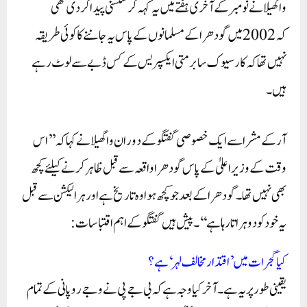
واگھیلا نے نومبر کے آخری ہفتے میں یہ کہہ کر سنسنی پیدا کر دی تھی
کہ 2002 میں گودھرا کے مسلمانوں کے پاس یہ جاننے کا کوئی طریقہ
نہیں تھا کہ کار سیوک سابرمتی ایکسپریس کے کس ڈبے سے لوٹ رہے
ہیں۔
آر کے مشرا سے ایک خصوصی گفتگو کے دوران واگھیلا نے کہا کہ ’’اس
وقت کے وزیر اعلیٰ کے پاس گودھرا واقعہ سے قبل ظاہر کرنے کیلئے کچھ
بھی نہیں تھا۔ گودھرا کے بعد جو کچھ ہوا وہ تاریخ ہے اور ہر الیکشن سے قبل
یہ خود کو دوہراتا رہا ہے‘‘۔ پیش ہیں گفتگو کے اہم اقتباسات:
کیا گجرات میں ’اقتدار مخالف لہر‘ ہے؟
یقینی طور پر یہ ہے۔ آخر کیا وجہ ہے کہ بی جے پی نے وجے روپانی کے تمام