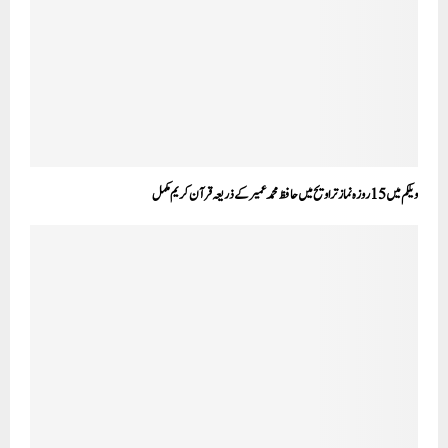
ویلکم میں 15روزہ نماز تراویح میں حافظ محمد عمیر کے ذریعہ قرآن کریم مکمل