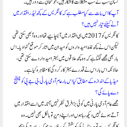
کسان سب کے سب مشکلات کا شکار ہیں، خوشحالی سے دور ہیں۔
آپ کا اس بات سے کیا مطلب ہے کہ کانگریس کے کچھ لیڈر اقتدار میں
آنے کیلئے تیار نہیں ہیں؟
کانگریس کو 2017 میں ہی اقتدار میں آنا چاہیے تھا اور وہ آ بھی سکتی تھی
لیکن اس نے کچھ غلط امیدواروں کو میدان میں اتار کر موقع گنوا دیا۔ اس
بار بھی مجھے لگتا ہے کہ وہ کچھ علاقوں میں بہتر امیدوار دے سکتی تھی،
حالانکہ اس بار اس نے قدرے بہتر کارکردگی کا مظاہرہ کیا ہے۔
میڈیا کے اندازہ کے مطابق کیا اس بار عام آدمی پارٹی، بی جے پی کو چیلنج
دے پائے گی؟
مجھے عام آدمی پارٹی میں کوئی بڑا فرق نظر نہیں آتا۔ میں اسے اقتدار میں
آتے ہوئے نہیں دیکھ رہا ہوں اور اپنے دم پر تو بالکل بھی نہیں۔ وہ
کانگریس سے توجہ ہٹانے کی کوشش کر رہی ہے جو کہ ریاست کی اہم