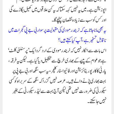
اپوزیشن ہے۔ میں یہ نہیں کہہ سکتا کہ یہ کن علاقوں میں کھیل بگاڑے گی
اور کس کو سب سے زیادہ نقصان پہنچے گا۔
یہ بھی مانا جاتا ہے کہ نریندر مودی کی مقبولیت پر سوار بی جے پی گجرات میں
ناقابل تسخیر ہے، آپ کیا کہتے ہیں؟
اس بات سے انکار نہیں کہ نریندر مودی کے ارد گرد ایک ’پرسنلٹی کلٹ‘
ہے جو عوام کے پیسے کے بھاری خرچ سے تشکیل دیا گیا ہے۔ لیکن یہ فرقہ،
پارٹی کا کارپوریٹائزیشن اور فائیو اسٹار کلچر- یہ سب سنگھ اور بی جے پی پر
بہت بھاری پڑنے والے ہیں۔ عرصہ نہیں گزرا کہ سنگھ کے سربراہ کو کسی
سیکورٹی کی ضرورت نہیں تھی لیکن آج بہت سے لیڈر سیکورٹی کے بغیر
نہیں جا سکتے۔