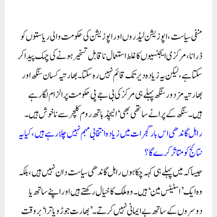
منفی سیاست، اپوزیشن لیڈروں اور اپوزیشن کی حکومت والی ریاستوں کو
ڈرانا، مرکزی ایجنسیوں کا غلط استعمال ناقابل تسخیر ہونے کی چمک پیدا کر
سکتا ہے، لیکن یہ زیادہ دیر تک قائم نہیں رہ سکتا۔ بھارتیہ کسان سنگھ اور
بھارتیہ مزدور سنگھ پہلے ہی مرکز کی بی جے پی حکومت پر الزام لگا رہے
ہیں۔ سنگھ کے پرانے ساتھی بھی ‘اٹیچڈ باتھ روم کلچر سے ناخوش ہیں۔
راہل گاندھی اس بار گجرات میں زیادہ انتخابی مہم نہیں چلا رہے ہیں، کیا یہ
نتائج کو متاثر کرے گا؟
جیسا کہ میں پہلے ہی کہہ چکا ہوں راہل گاندھی سیاست دان نہیں ہیں، بلکہ
وہ ایک ’اسٹیٹس مین‘ ہیں۔ وہ ملک کا خیال رکھتے ہیں اور اپنے ساتھ یا
دوسروں کے ساتھ بے ایمانی نہیں کرتے۔ ’بھارت جوڑو یاترا‘ بروقت