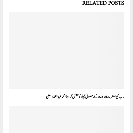
RELATED POSTS
رب کی مغفرت اور جنت کے حصول کیلئے کوشش کرو:ڈاکٹر عبدالغفار سلفی