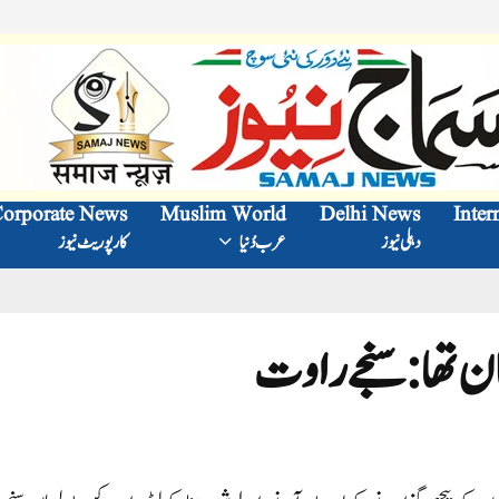
orporate News
Muslim World
Delhi News
Inter
دہلی نیوز
عرب دُنیا
کارپوریٹ نیوز
ان تھا:سنجے راوت