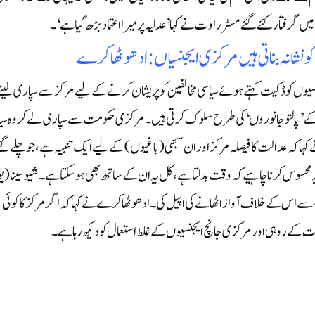
گرفتار کئے گئے مسٹر راوت نے کہا ’عدلیہ پر میرا اعتماد بڑھ گیا ہے‘۔
نشانہ بناتی ہیں مرکزی ایجنسیاں: ادھو ٹھاکرے
یوں کو ڈکیت کہتے ہوئے سیاسی مخالفین کو پریشان کرنے کے لیے مرکز سے سپاری لینے 
ز کے ’پالتو جانوروں‘ کی طرح سلوک کرتی ہیں۔ مرکزی حکومت سے سپاری لے کر وہ سی
 نے کہا کہ عدالت کا فیصلہ مرکز اور ان سبھی (باغیوں) کے لیے ایک تنبیہ ہے، جو چلے گ
یہ محسوس کرنا چاہیے کہ وقت بدلتا ہے، کل یہ ان کے ساتھ بھی ہو سکتا ہے۔ شیوسینا (یو 
 سے اس کے خلاف آواز اٹھانے کی اپیل کی۔ ادھو ٹھاکرے نے کہا کہ اگر مرکز کا کوئی
ت کے روہی اور مرکزی جانچ ایجنسیوں کے غلط استعمال کو دیکھ رہا ہے۔