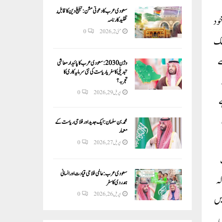
سعودی عرب کا دعوتی مشن: تبلیغ دین کا قابلِ
خود
تقلید کارنامہ
مئی 2, 2026
0
 اور لوک مانیا تلک
ے
وژن 2030:سعودی عرب کا پائیدار معاشی
تبدیلی کا سفر یا ریاست کی نئی سرمایہ کاری کا
تجربہ؟
اپریل 29, 2026
0
ے
محمد بن سلمان: ایک جدید اور فلاحی ریاست کے
معمار
اپریل 27, 2026
0
سعودی عرب: عالمی فلاحی قیادت اور انسانی
کہ
ہمدردی کا سفر
اپریل 26, 2026
0
یں
ں