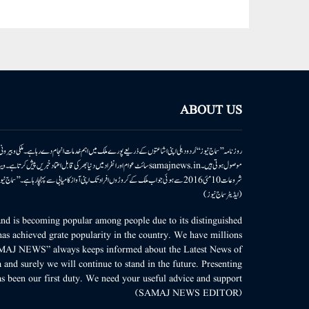
ABOUT US
روزنامہ ’’سماج نیوز‘‘ اُردو دہلی اپنی اشاعتوں کے ذریعے پورے ملک میں اہم خدمات انجام دے رہا ہے۔ ملکی وبیر
موصول ہوتی ہیں۔samajnews.inسائٹ عوام اور انفراد میں دنیا بھر کی قابل اعتماد خ
شروعات 10مئی 2016 سے ہوئی جو اب ملک کے کروڑوں افراد تک اپنی آواز کامیابی سے پہنچا رہا ہے
(ایڈیٹر سماج نیوز)
d is becoming popular among people due to its distinguished
as achieved grate popularity in the country. We have millions
MAJ NEWS” always keeps informed about the Latest News of
 and surely we will continue to stand in the future. Presenting
s been our first duty. We need your useful advice and support.
(SAMAJ NEWS EDITOR)