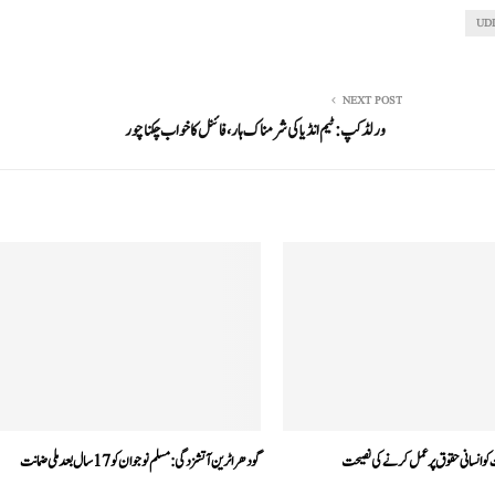
UD
NEXT POST
ورلڈ کپ: ٹیم انڈیا کی شرمناک ہار، فائنل کا خواب چکناچور
 کو انسانی حقوق پر عمل کرنے کی نصیحت
گودھرا ٹرین آتشزدگی: مسلم نوجوان کو17 سال بعد ملی ضمانت