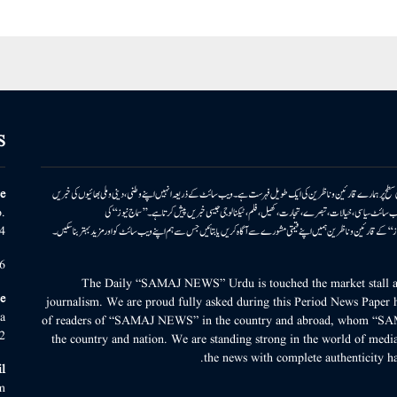
S
ونی سطح پر ہمارے قارئین وناظرین کی ایک طویل فہرست ہے۔ ویب سائٹ کے ذریعہ انہیں اپنے وطنی، دینی وملی بھائیوں کی خبریں
e
بریں پیش کرتا ہے۔ ویب سائٹ سیاسی، خیالات، تبصرے، تجارت، کھیل، فلم، ٹیکنالوجی جیسی خبریں پیش کرتا ہے۔ ’’سماج نیوز‘‘ کی
.
۔ ’’سماج نیوز‘‘ کے قارئین وناظرین ہمیں اپنے قیمتی مشورے سے آگاہ کریں یا بتائیں جس سے ہم اپنے ویب سائٹ کو اور مزید بہتر بناسکیں۔
4
6
The Daily “SAMAJ NEWS” Urdu is touched the market stall an
e
journalism. We are proud fully asked during this Period News Paper h
a
of readers of “SAMAJ NEWS” in the country and abroad, whom “SA
2
the country and nation. We are standing strong in the world of media
the news with complete authenticity ha
l
m