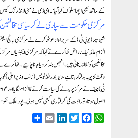
کے ساتھ بھی اچھا سلوک کیا گیا‘۔ای ڈی نے منی لانڈرنگ کیس میں 
مرکزی حکومت سے سپاری لے کر سیاسی مخالفین کو 
شیوسینا (یو بی ٹی) کے سربراہ ادھو ٹھاکرے نے مرکزی جانچ ایجنس
الزام عائد کیا۔ ناراض ٹھاکرے نے کہا کہ مرکزی ایجنسیاں مرک
مخالفین کو نشانہ بناتی ہیں۔ انھیں بند کر دیا جانا چاہیے۔ٹھاکرے
وقت کا پہیہ بدلتا رہتا ہے، دیویندر فڈنویس (نائب وزیر اعلیٰ) کو 
ٹی) چیف نے مرکز پر بدلے کی سیاست کرنے کا الزام لگایا اور عوام
اصول ہوتا، تو راؤت کی گرفتاری کبھی نہیں ہوتی۔ پورا ملک حکوم
S
E
Li
T
Fa
W
ha
m
nk
wi
ce
ha
re
ail
ed
tte
bo
ts