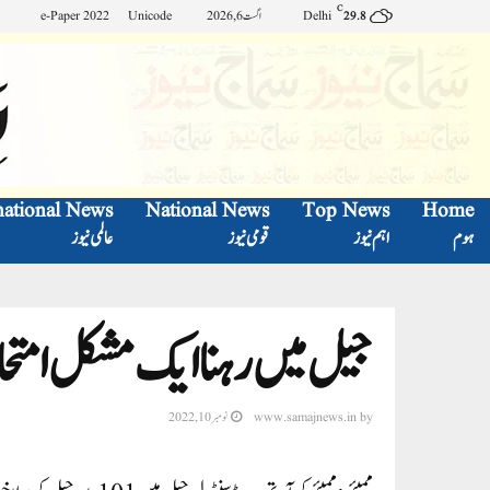
C
Delhi
اگست 6, 2026
Unicode
e-Paper 2022
29.8
national News
National News
Top News
Home
ہوم
اہم نیوز
قومی نیوز
عالمی نیوز
جیل میں رہنا ایک مشکل امتح
by
www.samajnews.in
نومبر 10, 2022