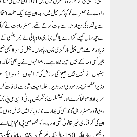
ممبئی:ممبئی کی آرتھر رو
راوت نے جمعرات کو کہا کہ جیل میں رہنا ان کیلئے ایک سخت امتحان تھا
نے چھ سال کیسے گزارے یا اٹل بہاری واجپائی نے ایمرجنسی کے د
زیادہ عرصے میں پہلی بار گھڑی پہن رہا ہوں۔ جیل کی سزا اچھی نہ
بغیر کسی وجہ کے جیل بھیجنا غلط ہے ۔ تاہم انہوں نے یہ بھی کہا
جنہوں نے انہیں جیل بھیجنے کی سازش کی‘۔انہوں نے دہرایا کہ مہ
وزیر اعظم نریندر مودی اور وزیر داخلہ امیت شاہ سے ملاقات کریں 
سربراہ ادھو ٹھاکرے اور نیشنلسٹ کانگریس پارٹی (این سی پی)
رہی تو وہ مسٹر راہل گاندھی کی بھارت جوڑو یاترا میں شامل ہوں 
ان کی گرفتاری غیر قانونی تھی اور بدھ کو خصوصی پی ایم ایل 
دیکھی۔ ہمارا ملک 150سال تک غیر ملکی راج میں 