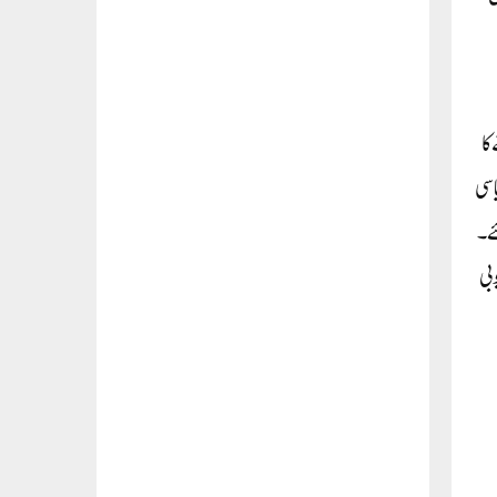
کا
اسی
ئے۔
بی