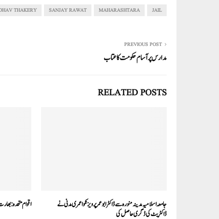
In
r
ok
A
DHAV THAKERY
SANJAY RAWAT
MAHARASHTARA
JAIL
pp
PREVIOUS POST
مدارس پر آسام حکومت کا عتاب
RELATED POSTS
جامعہ اسلامیہ مدینہ منورہ سے ڈاکٹر ابو عمر پرویز نکوا عمری مدنی نے
اقوام متحدہ: بھارت
ڈاکٹریٹ کی ڈگری حاصل کی