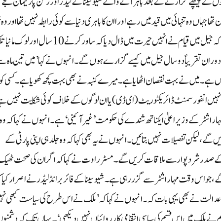
ڈ سنٹرل جیل میں 101دن جیل کی سلاخوں کے پیچھے گزارنے کے بعد باہر آنے والے شیو سینا کے لیڈر اور رکن پارلیمان سنجے
 جہاں وہ تنہائی میں قید میں رہے اور اان کا باہری دنیا سے کوئی رابطہ نہیں تھا اور وہ 
سے یا جیل کی دیواروں سے بات کرتے تھے۔ مسٹر راوت نے کہا کہ جیل میں قیام نے انہیں حیرت میں ڈال دیا کہ ساورکر نے 10سال
وران تقریباً دو سال جیل میں کیسے گزارے ہوں گے ۔ انہوں نے کہا ’میں تین ماہ س
یں ہے ۔ میں نے بہت نقصان اٹھایا ہے ۔ میرے کنبہ نے بھی بہت کچھ کھویا ہے ۔ کسی کو
 کہ انہیں انفورسمنٹ ڈائریکٹوریٹ (ای ڈی) یا ان لوگوں کے خلاف کوئی شکایت نہیں ہ
اراشٹر کے وزیر اعلیٰ ایکناتھ شندے کی حکومت ’غیر آئینی‘ ہے۔ انہوں نے کہا کہ وہ
گے ، لیکن تفصیلات نہیں بتائیں۔ انہوں نے یہ بھی کہا کہ وہ جلد ہی اپنی پارٹی کے
 کے صدر شرد پوار سے ملاقات کریں گے۔ مسٹر راوت نے کہا کہ اگر ان کی صحت ٹھیک
گے ، جو اس وقت مہاراشٹر سے گزر رہی ہے۔شیو سینا کے فائر برانڈ لیڈر نے اصرار کیا 
اے عدالت نے بھی یہی بات کہ۔ انہوں نے کہا کہ ’ملک نے اس طرح کی سیاست کبھی نہ
رہا تھا، لیکن ہم نے ملک میں اس قسم کی سیاسی انتقامی کارروائیاں نہیں دیکھی‘۔ یہاں تک کہ دشمنو