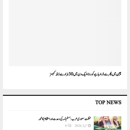
چین میں پھر سے ڈرا رہا ہے کورونا، ایک دن میں 30ہزار سے زائد کیسز
TOP NEWS
مملکت سعودی عرب: مسلم اُمہ کی وحدت اور استحکام کا محور
مئی 3, 2026
0