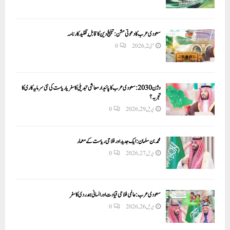
سعودی عرب کا دعوتی مشن: تبلیغ دین کا قابلِ تقلید کارنامہ
مئی 2, 2026
0
وژن 2030:سعودی عرب کا پائیدار معاشی تبدیلی کا سفر یا ریاست کی نئی سرمایہ کاری کا
تجربہ؟
اپریل 29, 2026
0
محمد بن سلمان: ایک جدید اور فلاحی ریاست کے معمار
اپریل 27, 2026
0
سعودی عرب: عالمی فلاحی قیادت اور انسانی ہمدردی کا سفر
اپریل 26, 2026
0