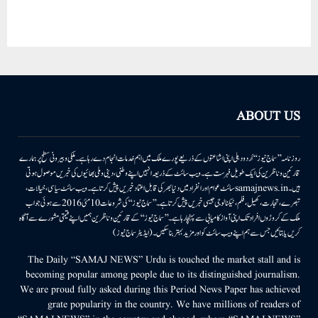
ABOUT US
روزنامہ ’’سماج نیوز‘‘ اُردو دہلی اپنی اشاعتوں کے ذریعے پورے ملک میں اہم خدمات انجام دے رہا ہے۔ ملکی وبیرونی سطح پر ہمارے
قارئین وناظرین کی ایک طویل فہرست ہے۔ ویب سائٹ کے ذریعہ انہیں اپنے وطنی، دینی وملی بھائیوں کی خبریں موصول ہوتی
ہیں۔samajnews.inسائٹ عوام اور انفراد میں دنیا بھر کی قابل اعتماد خبریں پیش کرتا ہے۔ ویب سائٹ سیاسی، خیالات،
تبصرے، تجارت، کھیل، فلم، ٹیکنالوجی جیسی خبریں پیش کرتا ہے۔ ’’سماج نیوز‘‘ کی شروعات 10مئی 2016 سے ہوئی جو اب
ملک کے کروڑوں افراد تک اپنی آواز کامیابی سے پہنچا رہا ہے۔ ’’سماج نیوز‘‘ کے قارئین وناظرین ہمیں اپنے قیمتی مشورے سے آگاہ
کریں یا بتائیں جس سے ہم اپنے ویب سائٹ کو اور مزید بہتر بناسکیں۔ (ایڈیٹر سماج نیوز)
The Daily “SAMAJ NEWS” Urdu is touched the market stall and is
becoming popular among people due to its distinguished journalism.
We are proud fully asked during this Period News Paper has achieved
grate popularity in the country. We have millions of readers of