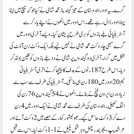
گرے۔ یہ اوور ہندوستان کے تیز گیندباز محمد شامی نے کیا جو کہ میچ میں اپنا
پہلا اوور ڈال رہے تھے۔ اس اوور میں انھوں نے اپنے یارکر سے
آسٹریلیائی بلے بازوں کو بری طرح پریشان کیا۔ویسے آخری اوور میں
گرے سبھی چار وکٹ محمد شامی نے نہیں لیے بلکہ ایک وکٹ رَن آؤٹ کی
شکل میں گرا۔ آخری دو گیندوں پر شامی نے دو بلے بازوں کو کلین بولڈ کر
دیا۔ اس طرح 187 رنوں کے ہدف کا پیچھا کرنے اتری آسٹریلیائی
ٹیم 20 اوور میں 180 رن ہی بنا سکی۔ آسٹریلیا کی طرف سے سب سے
زیادہ رن ایرون فنچ نے بنائے۔ انھوں نے 54 گیندوں پر 76 رن کی
اننگ کھیلی۔ ہندوستان کی طرف سے محمد شامی نے ایک اوور میں 4 رن
دے کر 3 وکٹ حاسل کیے۔ بھونیشور کمار کے حصے میں 2 وکٹ آئے اور
عرشدیپ، یجویندر چہل و ہرشل پٹیل نے 1-1 وکٹ لیا۔اس سے قبل