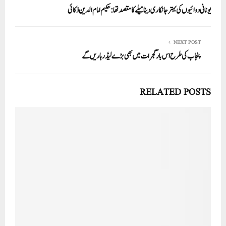
In
r
ok
A
یونانی دوائیوں کی بہتر جانکاری دینا میلے کا مقصد تھا: حکیم امام الدین ذکائی
pp
NEXT POST
پنجاب کی طرح اس بار گجرات میں بھی بڑے لیڈر ہاریں گے
RELATED POSTS