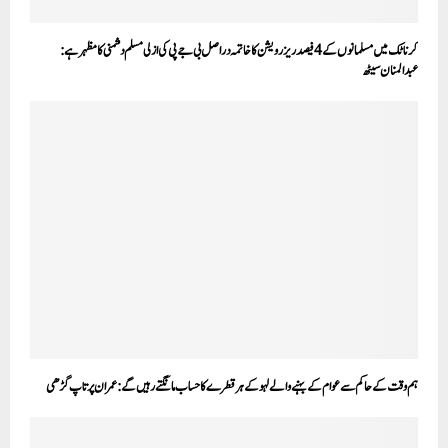
کرناٹک میں مسلمانوں کے 4فیصد ریزرویشن کا خاتمہ دراصل بی جے پی کی ازلی مسلم دشمنی کا مظہر ہے:
عبدالمنان سیٹھ
ہم وقت کے حاکم سے عوام کے بہنے والے لہو کے ہر قطرے کا حساب مانگتے رہیں گے: عمران پرتاپ گڑھی