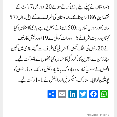
ہندوستان نے پہلے بلے بازی کرتے ہوئے 20 اوور میں 7 وکٹ کے
نقصان پر 186 رن بنائے۔ ہندوستان کی طرف سے کے ایل راہل (57
رن) اور سوریہ کمار یادو (50 رن) نے بہترین بلے بازی کا مظاہرہ کیا۔
کپتان روہت شرما نے 15، وراٹ کوہلی نے 19 اور دنیش کارتک
نے 20 رنوں کی اننگ کھیلی۔ آسٹریلیا کی طرف سے گیندبازی میں کین
رچرڈسن نے بہترین کارکردگی کا مظاہرہ کیا جنھوں نے 4 وکٹ لیے۔
انھوں نے سوریہ کمار یادو، ہاردک پانڈیا، دنیش کارتک اور آر اشون کو
پویلین لوٹایا۔ اسٹارک، میکسویل اور ایشٹن نے 1-1 وکٹ لیے۔
S
E
Li
T
Fa
W
ha
m
nk
wi
ce
ha
re
ail
ed
tte
bo
ts
PREVIOUS POST