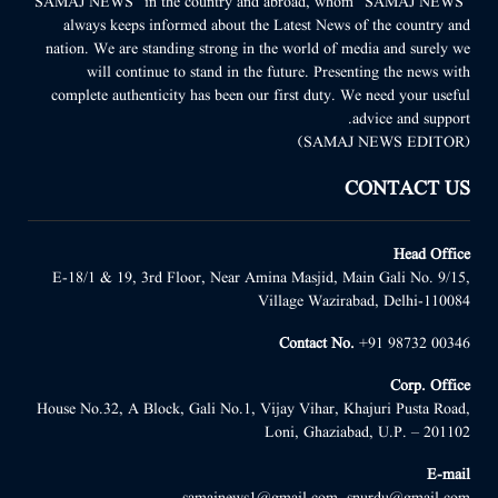
“SAMAJ NEWS” in the country and abroad, whom “SAMAJ NEWS”
always keeps informed about the Latest News of the country and
nation. We are standing strong in the world of media and surely we
will continue to stand in the future. Presenting the news with
complete authenticity has been our first duty. We need your useful
advice and support.
(SAMAJ NEWS EDITOR)
CONTACT US
Head Office
E-18/1 & 19, 3rd Floor, Near Amina Masjid, Main Gali No. 9/15,
Village Wazirabad, Delhi-110084
Contact No.
+91 98732 00346
Corp. Office
House No.32, A Block, Gali No.1, Vijay Vihar, Khajuri Pusta Road,
Loni, Ghaziabad, U.P. – 201102
E-mail
samajnews1@gmail.com, snurdu@gmail.com