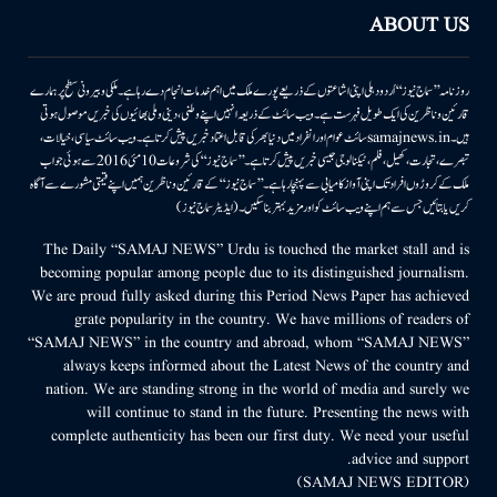
ABOUT US
روزنامہ ’’سماج نیوز‘‘ اُردو دہلی اپنی اشاعتوں کے ذریعے پورے ملک میں اہم خدمات انجام دے رہا ہے۔ ملکی وبیرونی سطح پر ہمارے
قارئین وناظرین کی ایک طویل فہرست ہے۔ ویب سائٹ کے ذریعہ انہیں اپنے وطنی، دینی وملی بھائیوں کی خبریں موصول ہوتی
ہیں۔samajnews.inسائٹ عوام اور انفراد میں دنیا بھر کی قابل اعتماد خبریں پیش کرتا ہے۔ ویب سائٹ سیاسی، خیالات،
تبصرے، تجارت، کھیل، فلم، ٹیکنالوجی جیسی خبریں پیش کرتا ہے۔ ’’سماج نیوز‘‘ کی شروعات 10مئی 2016 سے ہوئی جو اب
ملک کے کروڑوں افراد تک اپنی آواز کامیابی سے پہنچا رہا ہے۔ ’’سماج نیوز‘‘ کے قارئین وناظرین ہمیں اپنے قیمتی مشورے سے آگاہ
کریں یا بتائیں جس سے ہم اپنے ویب سائٹ کو اور مزید بہتر بناسکیں۔ (ایڈیٹر سماج نیوز)
The Daily “SAMAJ NEWS” Urdu is touched the market stall and is
becoming popular among people due to its distinguished journalism.
We are proud fully asked during this Period News Paper has achieved
grate popularity in the country. We have millions of readers of
“SAMAJ NEWS” in the country and abroad, whom “SAMAJ NEWS”
always keeps informed about the Latest News of the country and
nation. We are standing strong in the world of media and surely we
will continue to stand in the future. Presenting the news with
complete authenticity has been our first duty. We need your useful
advice and support.
(SAMAJ NEWS EDITOR)