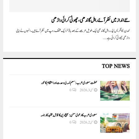
نئے انداز میں نظر آئے راہل گاندھی، چھوٹی کرائی داڑھی
لندن: کانگریس لیڈر راہل گاندھی ایک طویل عرصے کے بعد بالآخر ایک مختلف روپ میں نظر آئے ہیں۔ انہوں نے اپنی
داڑھی چھوٹی کرائی ہے...
TOP NEWS
مملکت سعودی عرب: مسلم اُمہ کی وحدت اور استحکام کا محور
مئی 3, 2026
0
سعودی عرب کا دعوتی مشن: تبلیغ دین کا قابلِ تقلید کارنامہ
مئی 2, 2026
0