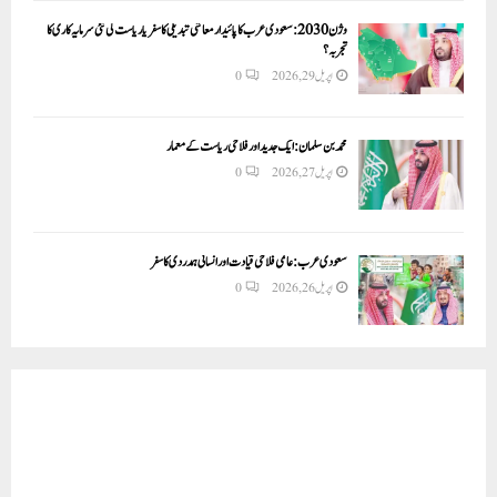
وژن 2030:سعودی عرب کا پائیدار معاشی تبدیلی کا سفر یا ریاست کی نئی سرمایہ کاری کا
تجربہ؟
اپریل 29, 2026
0
محمد بن سلمان: ایک جدید اور فلاحی ریاست کے معمار
اپریل 27, 2026
0
سعودی عرب: عالمی فلاحی قیادت اور انسانی ہمدردی کا سفر
اپریل 26, 2026
0