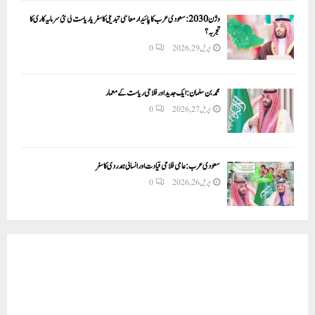
وژن 2030:سعودی عرب کا پائیدار معاشی تبدیلی کا سفر یا ریاست کی نئی سرمایہ کاری کا
تجربہ؟
اپریل 29, 2026
0
محمد بن سلمان: ایک جدید اور فلاحی ریاست کے معمار
اپریل 27, 2026
0
سعودی عرب: عالمی فلاحی قیادت اور انسانی ہمدردی کا سفر
اپریل 26, 2026
0