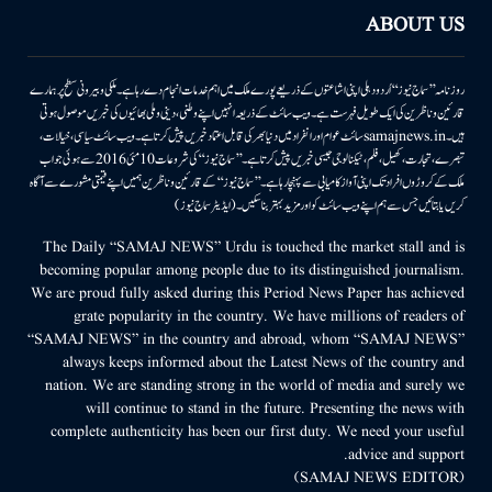
ABOUT US
روزنامہ ’’سماج نیوز‘‘ اُردو دہلی اپنی اشاعتوں کے ذریعے پورے ملک میں اہم خدمات انجام دے رہا ہے۔ ملکی وبیرونی سطح پر ہمارے
قارئین وناظرین کی ایک طویل فہرست ہے۔ ویب سائٹ کے ذریعہ انہیں اپنے وطنی، دینی وملی بھائیوں کی خبریں موصول ہوتی
ہیں۔samajnews.inسائٹ عوام اور انفراد میں دنیا بھر کی قابل اعتماد خبریں پیش کرتا ہے۔ ویب سائٹ سیاسی، خیالات،
تبصرے، تجارت، کھیل، فلم، ٹیکنالوجی جیسی خبریں پیش کرتا ہے۔ ’’سماج نیوز‘‘ کی شروعات 10مئی 2016 سے ہوئی جو اب
ملک کے کروڑوں افراد تک اپنی آواز کامیابی سے پہنچا رہا ہے۔ ’’سماج نیوز‘‘ کے قارئین وناظرین ہمیں اپنے قیمتی مشورے سے آگاہ
کریں یا بتائیں جس سے ہم اپنے ویب سائٹ کو اور مزید بہتر بناسکیں۔ (ایڈیٹر سماج نیوز)
The Daily “SAMAJ NEWS” Urdu is touched the market stall and is
becoming popular among people due to its distinguished journalism.
We are proud fully asked during this Period News Paper has achieved
grate popularity in the country. We have millions of readers of
“SAMAJ NEWS” in the country and abroad, whom “SAMAJ NEWS”
always keeps informed about the Latest News of the country and
nation. We are standing strong in the world of media and surely we
will continue to stand in the future. Presenting the news with
complete authenticity has been our first duty. We need your useful
advice and support.
(SAMAJ NEWS EDITOR)