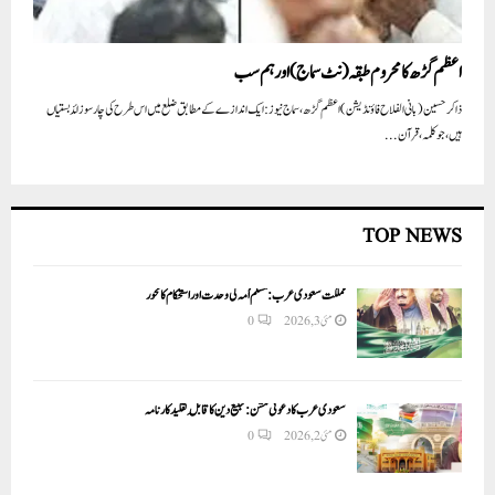
اعظم گڑھ کا محروم طبقہ (نٹ سماج) اور ہم سب
ذاکر حسین (بانی الفلاح فاؤنڈیشن ) اعظم گڑھ، سماج نیوز: ایک اندازے کے مطابق ضلع میں اس طرح کی چار سو زائد بستیاں
ہیں،جو کلمہ،قرآن...
TOP NEWS
مملکت سعودی عرب: مسلم اُمہ کی وحدت اور استحکام کا محور
مئی 3, 2026
0
سعودی عرب کا دعوتی مشن: تبلیغ دین کا قابلِ تقلید کارنامہ
مئی 2, 2026
0