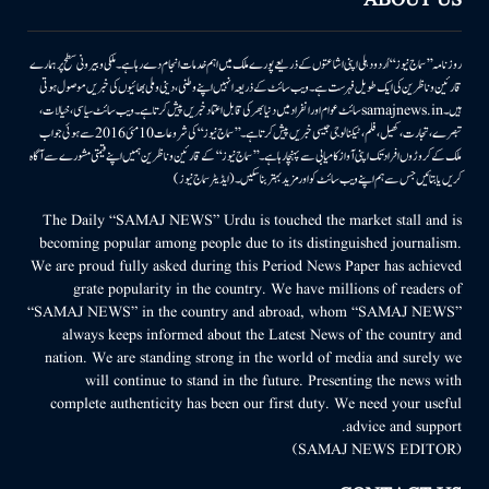
ABOUT US
روزنامہ ’’سماج نیوز‘‘ اُردو دہلی اپنی اشاعتوں کے ذریعے پورے ملک میں اہم خدمات انجام دے رہا ہے۔ ملکی وبیرونی سطح پر ہمارے
قارئین وناظرین کی ایک طویل فہرست ہے۔ ویب سائٹ کے ذریعہ انہیں اپنے وطنی، دینی وملی بھائیوں کی خبریں موصول ہوتی
ہیں۔samajnews.inسائٹ عوام اور انفراد میں دنیا بھر کی قابل اعتماد خبریں پیش کرتا ہے۔ ویب سائٹ سیاسی، خیالات،
تبصرے، تجارت، کھیل، فلم، ٹیکنالوجی جیسی خبریں پیش کرتا ہے۔ ’’سماج نیوز‘‘ کی شروعات 10مئی 2016 سے ہوئی جو اب
ملک کے کروڑوں افراد تک اپنی آواز کامیابی سے پہنچا رہا ہے۔ ’’سماج نیوز‘‘ کے قارئین وناظرین ہمیں اپنے قیمتی مشورے سے آگاہ
کریں یا بتائیں جس سے ہم اپنے ویب سائٹ کو اور مزید بہتر بناسکیں۔ (ایڈیٹر سماج نیوز)
The Daily “SAMAJ NEWS” Urdu is touched the market stall and is
becoming popular among people due to its distinguished journalism.
We are proud fully asked during this Period News Paper has achieved
grate popularity in the country. We have millions of readers of
“SAMAJ NEWS” in the country and abroad, whom “SAMAJ NEWS”
always keeps informed about the Latest News of the country and
nation. We are standing strong in the world of media and surely we
will continue to stand in the future. Presenting the news with
complete authenticity has been our first duty. We need your useful
advice and support.
(SAMAJ NEWS EDITOR)