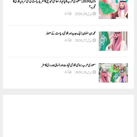
وژن 2030:سعودی عرب کا پائیدار معاشی تبدیلی کا سفر یا ریاست کی نئی سرمایہ کاری کا
تجربہ؟
اپریل 29, 2026
0
محمد بن سلمان: ایک جدید اور فلاحی ریاست کے معمار
اپریل 27, 2026
0
سعودی عرب: عالمی فلاحی قیادت اور انسانی ہمدردی کا سفر
اپریل 26, 2026
0