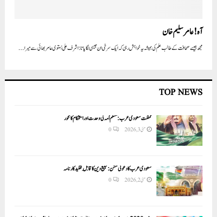
آہ ! عامر سلیم خان
مجھ جیسے صحافت کے طالب علم کی ہمیشہ یہ خواہش رہی کہ ایک سرخی ان جیسی لگا پاتا: اشرف علی بستوی عامر بھائی سے میرا...
TOP NEWS
مملکت سعودی عرب: مسلم اُمہ کی وحدت اور استحکام کا محور
مئی 3, 2026
0
سعودی عرب کا دعوتی مشن: تبلیغ دین کا قابلِ تقلید کارنامہ
مئی 2, 2026
0