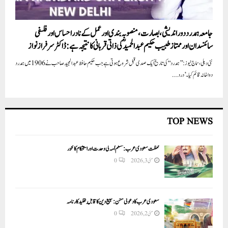
جامعہ ہمدرد دور اندیشی، بصارت، منصوبہ بندی اور عمل کے نادر احساس اور فلسفی
سائنسدان اور ممتاز طبیب حکیم عبدالحمید ؒکی ذاتی قربانی کا نتیجہ ہے: ڈاکٹر سرفراز نواز
نئی دہلی، سماج نیوز:’’ہمدرد‘‘ کی تاریخ ایک صدی قبل شروع ہوتی ہے جب حکیم حافظ عبدالمجید صاحب نے 1906 میں ہمدرد
دواخانہ قائم کیا۔ ’درد...
TOP NEWS
مملکت سعودی عرب: مسلم اُمہ کی وحدت اور استحکام کا محور
مئی 3, 2026
0
سعودی عرب کا دعوتی مشن: تبلیغ دین کا قابلِ تقلید کارنامہ
مئی 2, 2026
0