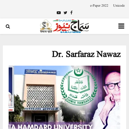
e-Paper 2022
Unicode
Youtube
Twitter
Facebook
PRIMARY
MENU
Dr. Sarfaraz Nawaz