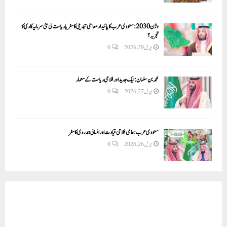
وژن 2030:سعودی عرب کا پائیدار معاشی تبدیلی کا سفر یا ریاست کی نئی سرمایہ کاری کا
تجربہ؟
اپریل 29, 2026
0
محمد بن سلمان: ایک جدید اور فلاحی ریاست کے معمار
اپریل 27, 2026
0
سعودی عرب: عالمی فلاحی قیادت اور انسانی ہمدردی کا سفر
اپریل 26, 2026
0