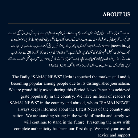
ABOUT US
روزنامہ ’’سماج نیوز‘‘ اُردو دہلی اپنی اشاعتوں کے ذریعے پورے ملک میں اہم خدمات انجام دے رہا ہے۔ ملکی وبیرونی سطح پر ہمارے
قارئین وناظرین کی ایک طویل فہرست ہے۔ ویب سائٹ کے ذریعہ انہیں اپنے وطنی، دینی وملی بھائیوں کی خبریں موصول ہوتی
ہیں۔samajnews.inسائٹ عوام اور انفراد میں دنیا بھر کی قابل اعتماد خبریں پیش کرتا ہے۔ ویب سائٹ سیاسی، خیالات،
تبصرے، تجارت، کھیل، فلم، ٹیکنالوجی جیسی خبریں پیش کرتا ہے۔ ’’سماج نیوز‘‘ کی شروعات 10مئی 2016 سے ہوئی جو اب
ملک کے کروڑوں افراد تک اپنی آواز کامیابی سے پہنچا رہا ہے۔ ’’سماج نیوز‘‘ کے قارئین وناظرین ہمیں اپنے قیمتی مشورے سے آگاہ
کریں یا بتائیں جس سے ہم اپنے ویب سائٹ کو اور مزید بہتر بناسکیں۔ (ایڈیٹر سماج نیوز)
The Daily “SAMAJ NEWS” Urdu is touched the market stall and is
becoming popular among people due to its distinguished journalism.
We are proud fully asked during this Period News Paper has achieved
grate popularity in the country. We have millions of readers of
“SAMAJ NEWS” in the country and abroad, whom “SAMAJ NEWS”
always keeps informed about the Latest News of the country and
nation. We are standing strong in the world of media and surely we
will continue to stand in the future. Presenting the news with
complete authenticity has been our first duty. We need your useful
advice and support.