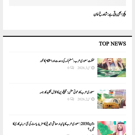
پکچر ابھی باقی ہے: شاہ رخ خان
TOP NEWS
مملکت سعودی عرب: مسلم اُمہ کی وحدت اور استحکام کا محور
مئی 3, 2026
0
سعودی عرب کا دعوتی مشن: تبلیغ دین کا قابلِ تقلید کارنامہ
مئی 2, 2026
0
وژن 2030:سعودی عرب کا پائیدار معاشی تبدیلی کا سفر یا ریاست کی نئی سرمایہ کاری کا
تجربہ؟