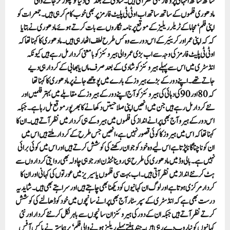
ساتھ ساتھ انتہائی پر وقار بھی نظر آتی ہیں۔شادی کے بعد فلمی دنیا کو چھوڑ کر جانے والی
مادھوری فلموں کے ساتھ ساتھ اب او ٹی ٹی پلیٹ فارمز پر بھی خوب کام کر ہی ہیں۔ جمعرات کو
اپنی فلم ‘مجا ما کے ٹریلر ریلیز کے موقع پر نامہ نگاروں سے بات کرتے ہوئے مادھوری نے بتایا
کہ کہ اپنی عمر اور کریئیر کے اس دور سے وہ کس طرح لطف اٹھا رہی ہیں۔مادھوری کا کہنا تھا کہ
او ٹی ٹی پلیٹ فارمز کی وجہ سے اب بڑی عمر والی ہیروئنز کو با معنی کردار مل رہے ہیں کیونکہ
انڈسٹری میں اس سے پہلے ہیروئنز کو شادی کے بعد صرف ماں یا بھابی کےکردار ہی دیے
جاتے تھے۔اپنے دور کے بڑے ہیروز کے بارے میں پوچھے جانے پر مادھوری کا کہنا تھا
کہ 80 اور 90 کی دہائی کی ہیروئنز کو آج اپنے دور کے ہیروز کے مقابلے میں بہتر فلمیں اور
نئے کردار مل رہے ہیں جن میں انھیں اپنی صلاحیتں دکھانے کا بھر پور موقع مل رہا ہے۔ جبکہ
اس دور کے ہیرو آج بھی پرانے انداز کی فلموں میں ہیرو کے ہی کردار میں نظر آتے ہیں۔ان کا
کہنا تھا کہ اس میں ہیروز کا کوئی قصور نہیں ہے، انھیں جس طرح کے کردار ملتے ہیں اس میں
ان کو ناچنا گانا پڑتا ہے اس لیے وہ خود کو جوان رکھنے کی کوشش کرتے ہیں اور اس میں کوئی برائی
نہیں ہے۔بالی وڈ میں مادھوری کی طرح ہی روینا ٹنڈن اور جوہی چاولہ بھی روایتی کرداروں سے
ہٹ کر نئے انداز میں نظر آتی ہیں۔اب بہت سی فلموں یا سیریز میں عورتوں کی کہانی اور ان کا
کردار مرکزی ہوتا ہے اور لوگ ان کہانیوں کو دیکھنا بھی چاہتے ہیں اور سراہتے بھی ہیں۔شاید یہ
درست بھی ہے کہ انڈسٹری کے سپر سٹار آج بھی پرانے سانچوں میں خود کو ڈھالنے کی کوشش
کرتے نظر آتے ہیں جبکہ ان کے دور کی ہیروئنز ان سانچوں سے باہر نکل کر نئے کردار اور نئی
کہانیوں کو نیا روپ دے رہی ہیں۔چند ہفتے پہلے ریلیز ہونے والی فلم ‘برہماستر نے باکس آفس