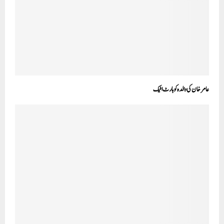
عامر خان کی والدہ کو ہارٹ اٹیک