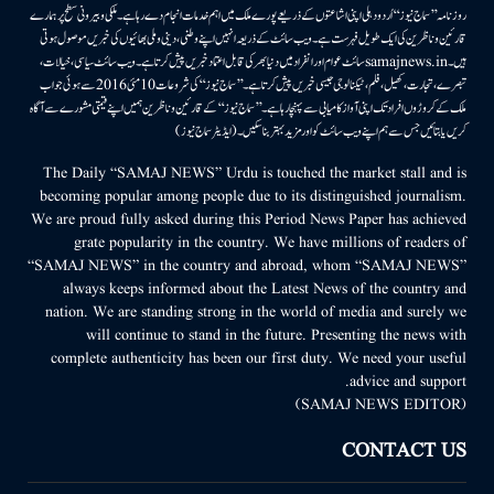
روزنامہ ’’سماج نیوز‘‘ اُردو دہلی اپنی اشاعتوں کے ذریعے پورے ملک میں اہم خدمات انجام دے رہا ہے۔ ملکی وبیرونی سطح پر ہمارے
قارئین وناظرین کی ایک طویل فہرست ہے۔ ویب سائٹ کے ذریعہ انہیں اپنے وطنی، دینی وملی بھائیوں کی خبریں موصول ہوتی
ہیں۔samajnews.inسائٹ عوام اور انفراد میں دنیا بھر کی قابل اعتماد خبریں پیش کرتا ہے۔ ویب سائٹ سیاسی، خیالات،
تبصرے، تجارت، کھیل، فلم، ٹیکنالوجی جیسی خبریں پیش کرتا ہے۔ ’’سماج نیوز‘‘ کی شروعات 10مئی 2016 سے ہوئی جو اب
ملک کے کروڑوں افراد تک اپنی آواز کامیابی سے پہنچا رہا ہے۔ ’’سماج نیوز‘‘ کے قارئین وناظرین ہمیں اپنے قیمتی مشورے سے آگاہ
کریں یا بتائیں جس سے ہم اپنے ویب سائٹ کو اور مزید بہتر بناسکیں۔ (ایڈیٹر سماج نیوز)
The Daily “SAMAJ NEWS” Urdu is touched the market stall and is
becoming popular among people due to its distinguished journalism.
We are proud fully asked during this Period News Paper has achieved
grate popularity in the country. We have millions of readers of
“SAMAJ NEWS” in the country and abroad, whom “SAMAJ NEWS”
always keeps informed about the Latest News of the country and
nation. We are standing strong in the world of media and surely we
will continue to stand in the future. Presenting the news with
complete authenticity has been our first duty. We need your useful
advice and support.
(SAMAJ NEWS EDITOR)
CONTACT US