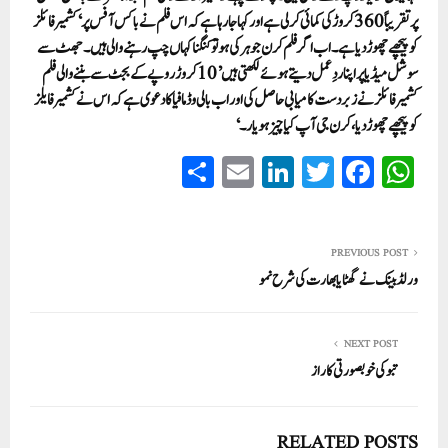
پر تقریباً 360 کروڑ کی کمائی کر لی ہے اور کہا جا رہا ہے کہ اس فلم نے باکس آفس پر ‘کشمیر فائلز
کو پیچھے چھوڑ دیا ہے۔اب اگر فلم کرن جوہر کی ہو تو کنگنا کہاں چپ رہنے والی ہیں۔ جھٹ سے
سوشل میڈیا پر اپنا ردِ عمل دیتے ہوئے لکھتی ہیں ’10 کروڑ روپے کے بجٹ سے بننے والی فلم
کشمیر فائلز نے زبردست کامیابی حاصل کی اور اب بالی وڈ مافیا کا دعوی ہے کہ اس نے کشمیر فایلز
کو پیچھے چھوڑ دیا، کرن جی آپ کیا چیز ہو یار۔‘
S
E
Li
T
Fa
W
ha
m
nk
wi
ce
ha
re
ail
ed
tte
bo
ts
In
r
ok
A
PREVIOUS POST
ورلڈ بینک نے گھٹایا بھارت کی شرح نمو
pp
NEXT POST
تبو کی خوبصورتی کا راز
RELATED POSTS