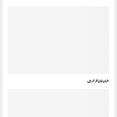
سلمان خان نشہ خور ہیں