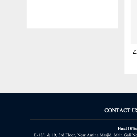
 کے
CONTACT U
Head Offic
E-18/1 & 19, 3rd Floor, Near Amina Masjid, Main Gali No