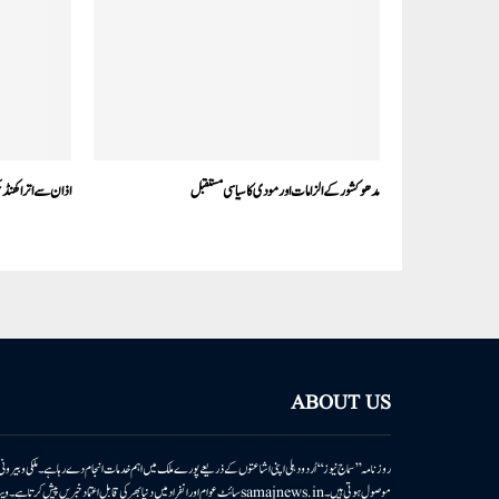
مدھو کشور کے الزامات اور مودی کا سیاسی مستقبل
اذان سے اتراکھنڈ حکومت پریشا
ABOUT US
روزنامہ ’’سماج نیوز‘‘ اُردو دہلی اپنی اشاعتوں کے ذریعے پورے ملک میں اہم خدمات انجام دے رہا ہے۔ ملکی وبیر
موصول ہوتی ہیں۔samajnews.inسائٹ عوام اور انفراد میں دنیا بھر کی قابل اعتماد خ