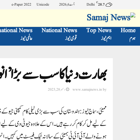
C
Delhi
اگست 6, 2026
Unicode
e-Paper 2022
28.7
national News
National News
Top News
Home
ہوم
اہم نیوز
قومی نیوز
عالمی نیوز
بھارت دنیا کا سب سے بڑا ’انو
by
www.samajnews.in
دسمبر 28, 2023
ممبئی،سماج نیوز:ہندوستان کی سب سے بڑی ٹیلی کام کمپنی جیو کے چیئر
کے لیے مل کر کام کر رہے ہیں۔ اس کے علاوہ جیو ٹی وی کے لیے ایک 
ہونے والے آئی آئی ٹی بمبئی کے سالانہ ٹیک فیسٹ میں کہیں۔ان