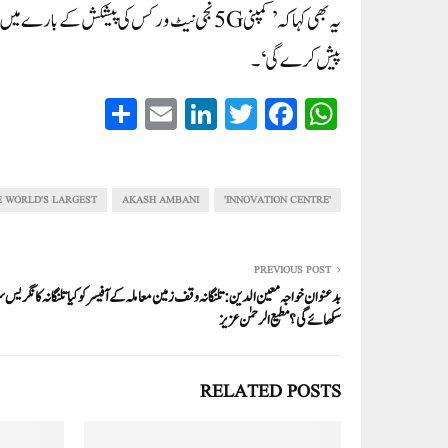
پیش کرے گی‘۔
S
E
Li
T
Fa
W
ha
m
nk
wi
ce
ha
re
ail
ed
tte
bo
ts
In
r
ok
A
E WORLD'S LARGEST
AKASH AMBANI
'INNOVATION CENTRE'
pp
PREVIOUS POST
بدعنوان خواجہ معین الدین :تلنگانہ وقف زمین معاملہ کے آفیسر کوکیا تلنگانہ کانگریس 
سکھائے گی؟ مطیع الرحمٰن عزیز
RELATED POSTS