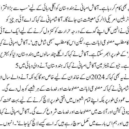
بھی کام کر رہا ہے ۔ آکاش امبانی نے ہندوستان کو اگلی دہائی کے لیے ’سب سے بڑا اخترا
مرکز‘ قرار دیا اور اس اعتماد کا اظہار کیا کہ ملک دہائی کے آخر تک 6 ٹریلین امریکی ڈالر کی معیشت بن جائے گا۔ آکاشامبانی نے کہا کہ اے آئی ہر چیز کو
وئی نے انہیں کل اپنے گدے کے درجہ حرارت کو کنٹرول کرنے کے لیے ایک اے آئی
 مطلب مصنوعی ذہانت ہے ، لیکن اس کا مطلب سبھی شامل ہیں‘۔آکاش امبانی نے کہا
طور پر ابھر سکتا ہے ۔ آکاش نے کہا کہ اگلے چند سالوں میں ہندوستان دنیا کو بہتری
خدمات اور بہترین مصنوعات فراہم کرنے کا مرکز بن کر ابھر سکتا ہے ۔جیو کے چیئرمین آکاش امبانی نے کہا کہ ہندوستان آنے والی دہائی میں 5
سے 6ٹریلین کی معیشت بننے کی طرف بڑھ رہا ہے ۔ آکاش امبانی نے یہ بھی کہا کہ 2024ان کے خاندان کے لیے خاص ہوگا کیونکہ آنے والے سا
امبانی نے کہا کہ مصنوعی ذہانت مصنوعات اور خدمات کے ہر شعبے کو بدل دے گی ۔
 عمودی طور پر بلکہ اپنے تمام شعبوں میں افقی طور پر لانچ کرنے کے لیے بہت محنت کر
میونی کیشن اور آلات میں مصنوعات اور خدمات شروع کرے گی۔آکاش امبانی نے کہا
 ہیں اور ہم اس بارے میں مکمل سوچ رہے ہیں کہ اسے کیسے لانچ کیا جائے‘۔انہوں ن