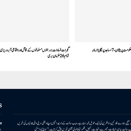
ن، 7مساجد پر لگایا جرمانہ
گجرات فسادات:درجنوں مسلمانوں کے قاتل اور اجتماعی آبروریزی
تمام 26 ملزمان بری
S
ونی سطح پر ہمارے قارئین وناظرین کی ایک طویل فہرست ہے۔ ویب سائٹ کے ذریعہ انہیں اپنے وطنی، دینی وملی بھائیوں کی خبریں
e
بریں پیش کرتا ہے۔ ویب سائٹ سیاسی، خیالات، تبصرے، تجارت، کھیل، فلم، ٹیکنالوجی جیسی خبریں پیش کرتا ہے۔ ’’سماج نیوز‘‘ کی
.