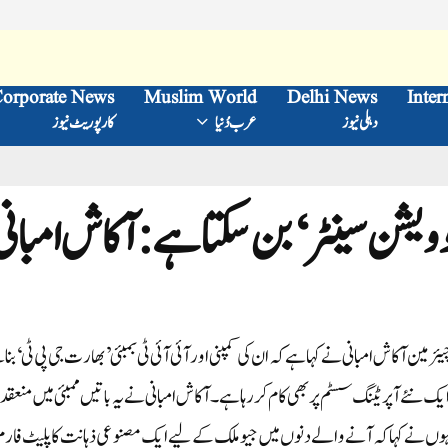
orporate News
Muslim World
Delhi News
Inter
دہلی نیوز
عرب دُنیا
کارپوریٹ نیوز
ویشن سینٹر‘ بن سکتا ہے: آکاش امبانی
مین آکاش امبانی نے کہا ہے کہ ان کی کمپنی اور آئی آئی ٹی بمبئی ’بھارت جی پی ٹی‘ بن
نئے آپریٹنگ سسٹم پر بھی کام کر رہا ہے ۔ آکاش امبانی نے یہ باتیں ممبئی میں منعقد
ہوں نے کہا کہ آنے والے دنوں میں جیو ملک کے لیے ایک مصنوعی ذہانت کا پلیٹ فارم