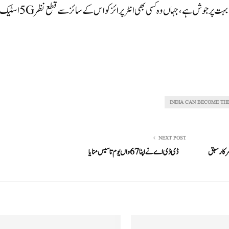
یہ بھی کہا کہ ’کمپنی 5Gنجی نیٹ ورکس کی پیشکش کے بارے میں بہت پرجوش ہے ، جہاں وہ کسی بھی انٹرپرائز کو اس کے سائز سے قطع نظر 5Gاس
INDIA CAN BECOME TH
NEXT POST
سرکار سبق
ڈی ڈی اے نے اپنا 67واں یوم تاسیس منایا