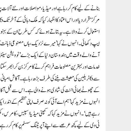
بنانے کے لیے کام کر رہا ہے اور میڈیا، مواصلات اور نئے آلات پر 
استعمال کرنے والا ہے ۔ یہ بتاتے ہوئے کہ کس طرح ان کے بہن
ایپ دکھائی۔ انہوں نے کہا’میرے نزدیک، ہاں مصنوعی ذہانت کا
آنے والے وقت میں ہندوستان دنیا کے ایک بڑے ’نوویشن سینٹر‘ کے 
کے چھوٹے بھائی اننت کی شادی ہونے والی ہے ۔ اس سے قبل آکاش
انہوں نے مزید کہا’ہم اے آئی کو نہ صرف اپنی تنظیم کے اندر ایک
رہے ہیں‘۔انہوں نے مزید کہا کہ کمپنی میڈیا اسپیس، کامرس، ک
ٹی وی کے لیے کچھ عرصے سے اپنے آپریٹنگ سسٹم پر کام کر رہے