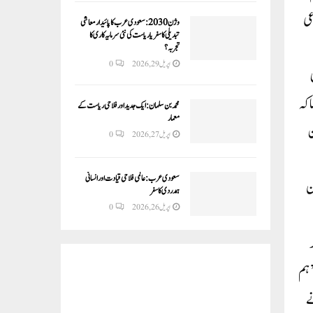
عی
وژن 2030:سعودی عرب کا پائیدار معاشی
تبدیلی کا سفر یا ریاست کی نئی سرمایہ کاری کا
تجربہ؟
اپریل 29, 2026
0
 کہ
محمد بن سلمان: ایک جدید اور فلاحی ریاست کے
معمار
ن
اپریل 27, 2026
0
سعودی عرب: عالمی فلاحی قیادت اور انسانی
ل ان
ہمدردی کا سفر
اپریل 26, 2026
0
’ہم
ے