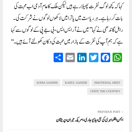
کہا کہ کچھ لوگ نفرت پھیلا رہے ہیں لیکن ملک کا عام آدمی اب محبت کی
بات کر رہا ہے۔ ہر ریاست میں یاترا میں لاکھوں لوگوں نے شرکت کی۔
راہل گاندھی نے کہا ’’میں نے آر ایس ایس-بی جے پی کے لوگوں سے کہا
ہے کہ ہم آپ کی نفرت کے بازار میں محبت کی دکان کھولنے آئے ہیں۔ ‘‘
S
E
Li
T
Fa
W
ha
m
nk
wi
ce
ha
re
ail
ed
tte
bo
ts
In
r
ok
A
SONIA GANDHI
RAHUL GANDHI
EMOTIONAL MEET
pp
UNITE THE COUNTRY
PREVIOUS POST
ایمن الظواہری کی نئی ویڈیو جاری، امریکہ حیران وپریشان