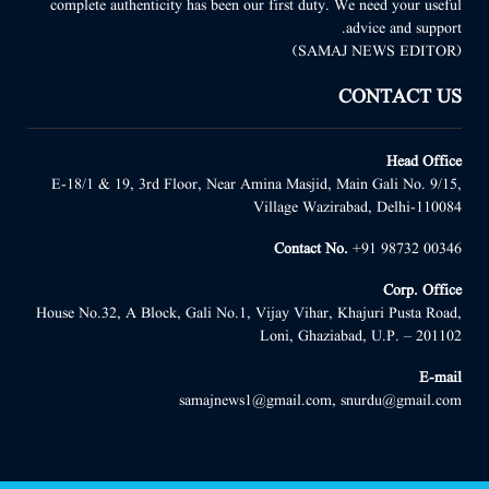
complete authenticity has been our first duty. We need your useful
advice and support.
(SAMAJ NEWS EDITOR)
CONTACT US
Head Office
E-18/1 & 19, 3rd Floor, Near Amina Masjid, Main Gali No. 9/15,
Village Wazirabad, Delhi-110084
Contact No.
+91 98732 00346
Corp. Office
House No.32, A Block, Gali No.1, Vijay Vihar, Khajuri Pusta Road,
Loni, Ghaziabad, U.P. – 201102
E-mail
samajnews1@gmail.com, snurdu@gmail.com