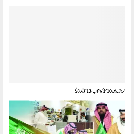
کرناٹک میں10مئی کوانتخاب، 13 مئی کو نتائج