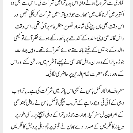
کماری سے شروع ہونے والی اس پد یاترا میں شرکت کی۔ اس سے قبل وہ
اکتوبر میں کرناٹک میں ’بھارت جوڑو یاترا‘ میں شرکت کر چکی تھیں اور
اس وقت بھی ماں بیٹے کی شاندار تصویر منظر عام پر آئی تھی۔ اس وقت
راہل گاندھی اپنی والدہ کے کندھے پر ہاتھ رکھے ہوئے نظر آئے تو کبھی
والدہ کے جوتوں کے فیتے باندھتے ہوئے نظر آئے تھے۔وہیں بھارت
جوڑو یاترا کے دوران راہل گاندھی نے پہلے آشرم میں درشن کئے اور اس
کے بعد درگاہ حضرت نظام الدین پر حاضری لگائی۔
معروف اداکار کمل ہاسن نے بھی اس یاترا میں شرکت کی ہے۔ یاترا جب
دہلی کے آئی ٹی او چوراہے کے قریب پہنچی تو کمل ہاسن نے راہل گاندھی
کے ہمراہ پیدل سفر کیا۔بھارت جوڑو یاترا کے دہلی پہنچنے پر رسمی طور پر
ہریانہ کانگریس کے صدر ادے بھان نے قومی پرچم دہلی پردیش کانگریس