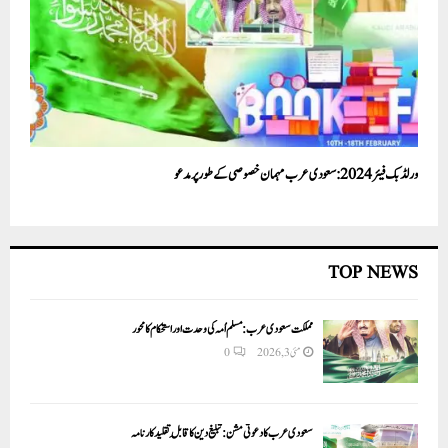
ورلڈ بک فیئر 2024:سعودی عرب مہمان خصوصی کے طور پر مدعو
TOP NEWS
مملکت سعودی عرب: مسلم اُمہ کی وحدت اور استحکام کا محور
مئی 3, 2026
0
سعودی عرب کا دعوتی مشن: تبلیغ دین کا قابلِ تقلید کارنامہ