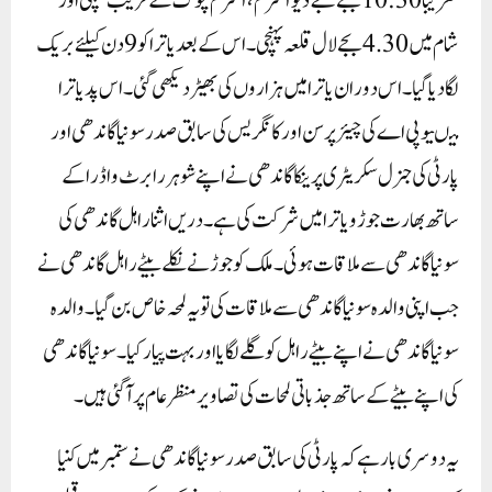
تقریباً 10:30بجے جے دیو آشرم، آشرم چوک کے قریب پہنچی اور
شام میں 4.30بجے لال قلعہ پہنچی۔ اس کے بعد یاترا کو 9دن کیلئے بریک
لگا دیا گیا۔ اس دوران یاترا میں ہزاروں کی بھیڑ دیکھی گئی۔ اس پد یاترا
میںیو پی اے کی چیئرپرسن اور کانگریس کی سابق صدر سونیا گاندھی اور
پارٹی کی جنرل سکریٹری پرینکا گاندھی نے اپنے شوہر رابرٹ واڈرا کے
ساتھ بھارت جوڑو یاترا میں شرکت کی ہے۔دریں اثنا راہل گاندھی کی
سونیا گاندھی سے ملاقات ہوئی۔ ملک کو جوڑنے نکلے بیٹے راہل گاندھی نے
جب اپنی والدہ سونیا گاندھی سے ملاقات کی تو یہ لمحہ خاص بن گیا۔ والدہ
سونیا گاندھی نے اپنے بیٹے راہل کو گلے لگایا اور بہت پیار کیا۔ سونیا گاندھی
کی اپنے بیٹے کے ساتھ جذباتی لمحات کی تصاویر منظر عام پر آ گئی ہیں۔
یہ دوسری بار ہے کہ پارٹی کی سابق صدر سونیا گاندھی نے ستمبر میں کنیا