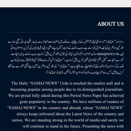
ABOUT US
روزنامہ ’’سماج نیوز‘‘ اُردو دہلی اپنی اشاعتوں کے ذریعے پورے ملک میں اہم خدمات انجام دے رہا ہے۔ ملکی وبیرونی سطح پر ہمارے
قارئین وناظرین کی ایک طویل فہرست ہے۔ ویب سائٹ کے ذریعہ انہیں اپنے وطنی، دینی وملی بھائیوں کی خبریں موصول ہوتی
ہیں۔samajnews.inسائٹ عوام اور انفراد میں دنیا بھر کی قابل اعتماد خبریں پیش کرتا ہے۔ ویب سائٹ سیاسی، خیالات،
تبصرے، تجارت، کھیل، فلم، ٹیکنالوجی جیسی خبریں پیش کرتا ہے۔ ’’سماج نیوز‘‘ کی شروعات 10مئی 2016 سے ہوئی جو اب
ملک کے کروڑوں افراد تک اپنی آواز کامیابی سے پہنچا رہا ہے۔ ’’سماج نیوز‘‘ کے قارئین وناظرین ہمیں اپنے قیمتی مشورے سے آگاہ
کریں یا بتائیں جس سے ہم اپنے ویب سائٹ کو اور مزید بہتر بناسکیں۔ (ایڈیٹر سماج نیوز)
The Daily “SAMAJ NEWS” Urdu is touched the market stall and is
becoming popular among people due to its distinguished journalism.
We are proud fully asked during this Period News Paper has achieved
grate popularity in the country. We have millions of readers of
“SAMAJ NEWS” in the country and abroad, whom “SAMAJ NEWS”
always keeps informed about the Latest News of the country and
nation. We are standing strong in the world of media and surely we
will continue to stand in the future. Presenting the news with