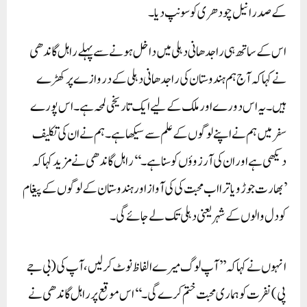
کے صدر انیل چودھری کو سونپ دیا۔
اس کے ساتھ ہی راجدھانی دہلی میں داخل ہونے سے پہلے راہل گاندھی
نے کہا کہ آج ہم ہندوستان کی راجدھانی دہلی کے دروازے پر کھڑے
ہیں۔ یہ اس دورے اور ملک کے لیے ایک تاریخی لمحہ ہے۔ اس پورے
سفر میں ہم نے اپنے لوگوں کے علم سے سیکھا ہے۔ ہم نے ان کی تکلیف
دیکھی ہے اور ان کی آرزوؤں کو سنا ہے۔‘‘راہل گاندھی نے مزید کہا کہ
’بھارت جوڑو یاترا اب محبت کی کی آواز اور ہندوستان کے لوگوں کے پیغام
کو دل والوں کے شہر یعنی دہلی تک لے جائے گی۔
انہوں نے کہا کہ ’’آپ لوگ میرے الفاظ نوٹ کر لیں، آپ کی (بی جے
پی) نفرت کو ہماری محبت ختم کرے گی۔‘‘اس موقع پر راہل گاندھی نے