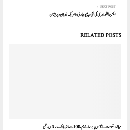
NEXT POST
ایمن الظواہری کی نئی ویڈیو جاری، امریکہ حیران وپریشان
RELATED POSTS
میانمار حکومت نے گاؤں پر برسائے بم،100سے زائد ہلاک،درجنوں زخمی