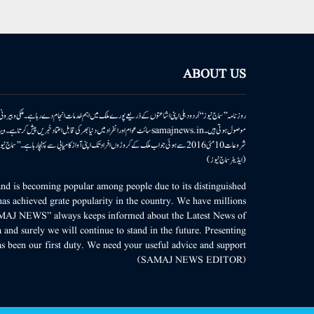
ABOUT US
روزنامہ ’’سماج نیوز‘‘ اُردو دہلی اپنی اشاعتوں کے ذریعے پورے ملک میں اہم خدمات انجام دے رہا ہے۔ ملکی وبیر
موصول ہوتی ہیں۔samajnews.inسائٹ عوام اور انفراد میں دنیا بھر کی قابل اعتماد خ
شروعات 10مئی 2016 سے ہوئی جو اب ملک کے کروڑوں افراد تک اپنی آواز کامیابی سے پہنچا رہا ہے
(ایڈیٹر سماج نیوز)
d is becoming popular among people due to its distinguished
as achieved grate popularity in the country. We have millions
MAJ NEWS” always keeps informed about the Latest News of
 and surely we will continue to stand in the future. Presenting
s been our first duty. We need your useful advice and support.
(SAMAJ NEWS EDITOR)