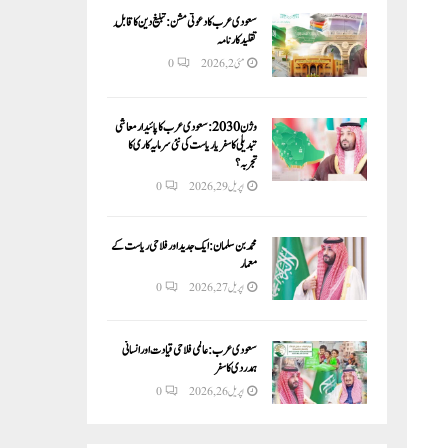
سعودی عرب کا دعوتی مشن: تبلیغ دین کا قابلِ
تقلید کارنامہ
مئی 2, 2026
0
وژن 2030:سعودی عرب کا پائیدار معاشی
تبدیلی کا سفر یا ریاست کی نئی سرمایہ کاری کا
تجربہ؟
اپریل 29, 2026
0
محمد بن سلمان: ایک جدید اور فلاحی ریاست کے
معمار
اپریل 27, 2026
0
سعودی عرب: عالمی فلاحی قیادت اور انسانی
ہمدردی کا سفر
اپریل 26, 2026
0