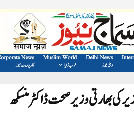
orporate News
Muslim World
Delhi News
Inter
دہلی نیوز
عرب دُنیا
کارپوریٹ نیوز
 کی بھارتی وزیر صحت ڈاکٹر منسکھ