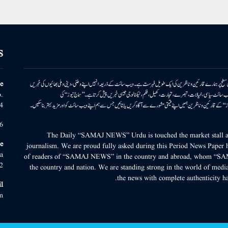
S
ونی سطح پر ہمارے قارئین وناظرین کی ایک طویل فہرست ہے۔ ویب سائٹ کے ذریعہ انہیں اپنے وطنی، دینی وملی بھائیوں کی خبریں
e
بریں پیش کرتا ہے۔ ویب سائٹ سیاسی، خیالات، تبصرے، تجارت، کھیل، فلم، ٹیکنالوجی جیسی خبریں پیش کرتا ہے۔ ’’سماج نیوز‘‘ کی
.
۔ ’’سماج نیوز‘‘ کے قارئین وناظرین ہمیں اپنے قیمتی مشورے سے آگاہ کریں یا بتائیں جس سے ہم اپنے ویب سائٹ کو اور مزید بہتر بناسکیں۔
4
6
The Daily “SAMAJ NEWS” Urdu is touched the market stall an
e
journalism. We are proud fully asked during this Period News Paper h
a
of readers of “SAMAJ NEWS” in the country and abroad, whom “SA
2
the country and nation. We are standing strong in the world of media
the news with complete authenticity ha
l
m