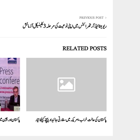
ha
m
nk
wi
ce
ha
re
ail
ed
tte
bo
ts
In
r
ok
A
PREVIOUS POST
ریومیٹائیڈ آرتھرائٹس میں اپنی نوعیت کی مرحلہ 3 کلینیکل آزمائش
pp
RELATED POSTS
پاکستان کی حالت خراب،امریکہ میں سفارتی جائیداد بیچنے کیلئے تیار
پاکستان اور چین می