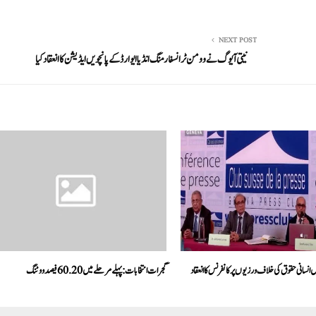
NEXT POST
نیتی آیوگ نے وومن ٹرانسفارمنگ انڈیا ایوارڈ کے پانچویں ایڈیشن کا انعقاد کیا
ں انسانی حقوق کی خلاف ورزیوں پر کانفرنس کا انعقاد
گجرات انتخابات: پہلے مرحلے میں60.20فیصد ووٹنگ