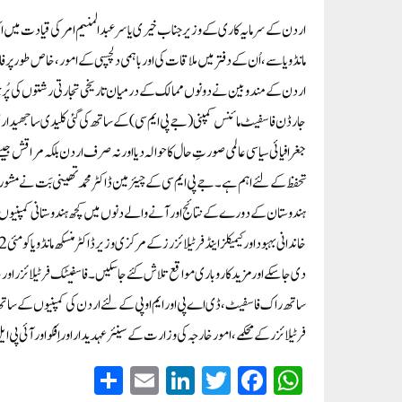
مانڈویا سے ، اُن کے دفتر میں ملاقات کی اور باہمی دلچسپی کے امور ، خاص طور پر 
اردن کے مندوبین نے دونوں ممالک کے درمیان تاریخی تجارتی رشتوں کی پُر جوش ست
جارڈن فاسفیٹ مائنس کمپنی ( جے پی ایم سی ) کے ساتھ کی گئی کلیدی ساجھیدار
جغرافیائی سیاسی عالمی صورتِ حال کا حوالہ دیا اور نہ صرف اردن بلکہ مراقش جیسے
تحفظ کے لئے اہم ہے ۔جے پی ایم سی کے چیئرمین ڈاکٹر محمد تھینی بَت نے مشورہ د
ہندوستان کے دورے کے نتائج اور آنے والے دنوں میں کچھ ہندوستانی کمپنیوں 
دی جا سکے اور مزید کاروباری مواقع تلاش کئے جا سکیں۔ فاسفیٹک فرٹیلائزر اور خام 
ساتھ راک فاسفیٹ، ڈی اے پی اور ایم او پی کے لئے اردن کی کمپنیوں کے ساتھ
فرٹیلائزر کے محکمے ، امور خارجہ کی وزارت کے سینئر عہدیدار اور اِفکو اور آئی 
S
E
Li
T
Fa
W