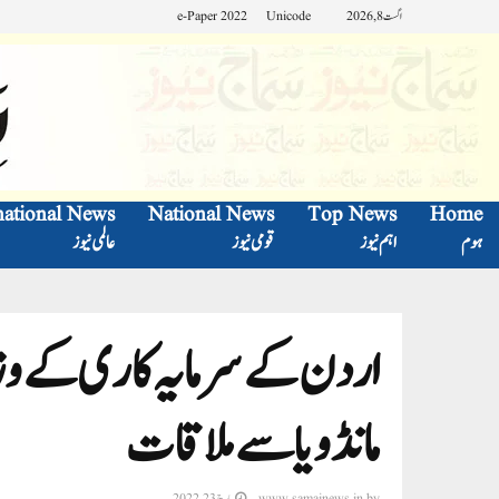
اگست 8, 2026
Unicode
e-Paper 2022
national News
National News
Top News
Home
ہوم
اہم نیوز
قومی نیوز
عالمی نیوز
اردن کے سرمایہ کاری کے وزیر
مانڈویا سے ملاقات
by
www.samajnews.in
مارچ 23, 2022