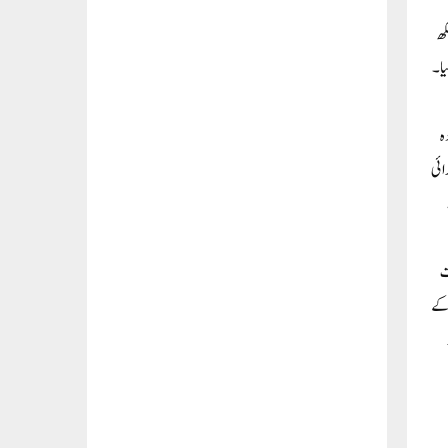
 منسکھ
ا ۔
ہ
ائی
سعت
 کے