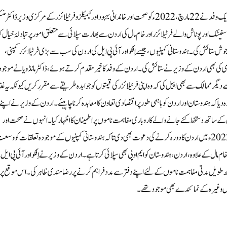
اردن کے سرمایہ کاری کے وزیر جناب خیری یاسر عبد المنیم امر کی قیادت میں ایک وفد نے 22 مارچ ، 2022 ء کو صحت اور خاندانی بہبود اور کیمیکلز و فرٹیلائزر کے مرکزی وزیر ڈاکٹر
فاسفیٹک اور پوٹاش والے فرٹیلائزر اور خام مال کی اردن سے بھارت سپلائی سے متعلق امور پر تبادلۂ خیال کی
ائش کی ۔ ہندوستانی کمپنیوں ، جیسے اِفکو اور آئی پی ایل کی اردن کی سب سے بڑی فرٹیلائزر کمپنی ،
ی کی بھی اردن کے وزیر نے ستائش کی ۔ اردن کے وفد کا خیرمقدم کرتے ہوئے، ڈاکٹر مانڈویا نے موجود
 دیگر ممالک سے بھی اپیل کی کہ وہ اپنی فرٹیلائزر کی قیمتوں کو جوابدہ طریقے سے مقرر کریں کیونکہ یہ غذ
یا کہ ہندوستان اور اردن کو باہمی طور پر اقتصادی تعاون کا معاہدہ کرنا چاہیئے ۔ اردن کے وزیر نے اپنے
کے ساتھ دستخط کئے جانے والے کاروباری مفاہمت ناموں پر اطمینان کا اظہار کیا۔ انہوں نے صحت اور
خاندانی بہبود اور کیمیکلز اینڈ فرٹیلائزرز کے مرکزی وزیر ڈاکٹر منسکھ مانڈویا کو مئی 2022 ء میں اردن کا دورہ کرنے کی دعوت بھی دی تاکہ ہندوستانی کمپنیوں کے موجودہ تعلقات کو و
مال کے علاوہ، اردن ، ہندوستان کو ایم او پی بھی سپلائی کرتا ہے ۔ اردن کے وزیر نے اِفکو اور آئی پی ایل
 طویل مدتی مفاہمت ناموں کے لئے اپنے دفتر سے مدد فراہم کرنے پر رضا مندی ظاہر کی ۔ اس موقع پر
پی ایل وغیرہ کے نمائندے بھی موجود تھے ۔