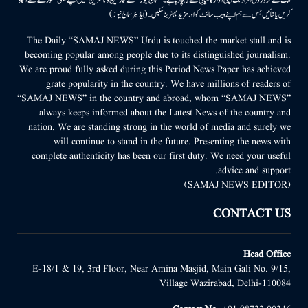
کریں یا بتائیں جس سے ہم اپنے ویب سائٹ کو اور مزید بہتر بناسکیں۔ (ایڈیٹر سماج نیوز)
The Daily “SAMAJ NEWS” Urdu is touched the market stall and is
becoming popular among people due to its distinguished journalism.
We are proud fully asked during this Period News Paper has achieved
grate popularity in the country. We have millions of readers of
“SAMAJ NEWS” in the country and abroad, whom “SAMAJ NEWS”
always keeps informed about the Latest News of the country and
nation. We are standing strong in the world of media and surely we
will continue to stand in the future. Presenting the news with
complete authenticity has been our first duty. We need your useful
advice and support.
(SAMAJ NEWS EDITOR)
CONTACT US
Head Office
E-18/1 & 19, 3rd Floor, Near Amina Masjid, Main Gali No. 9/15,
Village Wazirabad, Delhi-110084