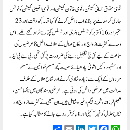
قومی حقوق انسانی کمیشن، قومی خاتون کمیشن اور قومی اقلیتی کمیشن کو نوٹس
جاری کر معاملے پر اپنا جواب داخل کرنے کو کہا تھا۔ کچھ وقت بعد 23
ستمبر اور 16 اکتوبر کو جسٹس بنرجی اور جسٹس گپتا ریٹائر ہو گئے تھے۔ اس
وجہ سے کثرت ازواج اور نکاح حلال کے خلاف داخل 8 عرضیوں کی
سماعت کے لیے نئی بنچ تشکیل دینے کی ضرورت پڑ گئی تھی۔بی جے پی لیڈر
اور مشہور وکیل اشونی اپادھیائے سمیت کچھ مسلم خواتین نے مسلم
مردوں کے ایک سے زیادہ شادی کرنے اور نکاح حلال کے خلاف
عدالت میں عرضی داخل کی ہوئی ہے۔ عرضی دہندگان میں نائسا حسن،
شبنم فرزانہ، ثمینہ بیگم وغیرہ شامل ہیں۔ ان سبھی نے کثرت ازواج اور
نکاح حلال کو غیر آئینی اور ناجائز قرار دیے جانے کا مطالبہ کیا ہے۔
S
E
Li
T
Fa
W