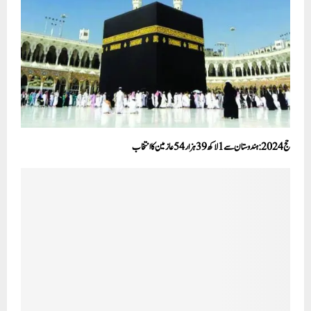
حج 2024 :ہندوستان سے 1 لاکھ 39 ہزار 54 عازمین کا انتخاب