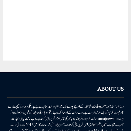
ABOUT US
روزنامہ ’’سماج نیوز‘‘ اُردو دہلی اپنی اشاعتوں کے ذریعے پورے ملک میں اہم خدمات انجام دے رہا ہے۔ ملکی وبیرونی سطح پر ہمارے
قارئین وناظرین کی ایک طویل فہرست ہے۔ ویب سائٹ کے ذریعہ انہیں اپنے وطنی، دینی وملی بھائیوں کی خبریں موصول ہوتی
ہیں۔samajnews.inسائٹ عوام اور انفراد میں دنیا بھر کی قابل اعتماد خبریں پیش کرتا ہے۔ ویب سائٹ سیاسی، خیالات،
تبصرے، تجارت، کھیل، فلم، ٹیکنالوجی جیسی خبریں پیش کرتا ہے۔ ’’سماج نیوز‘‘ کی شروعات 10مئی 2016 سے ہوئی جو اب
ملک کے کروڑوں افراد تک اپنی آواز کامیابی سے پہنچا رہا ہے۔ ’’سماج نیوز‘‘ کے قارئین وناظرین ہمیں اپنے قیمتی مشورے سے آگاہ