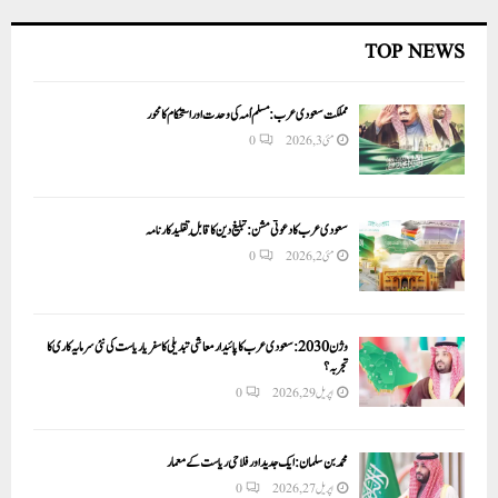
TOP NEWS
مملکت سعودی عرب: مسلم اُمہ کی وحدت اور استحکام کا محور
مئی 3, 2026
0
سعودی عرب کا دعوتی مشن: تبلیغ دین کا قابلِ تقلید کارنامہ
مئی 2, 2026
0
وژن 2030:سعودی عرب کا پائیدار معاشی تبدیلی کا سفر یا ریاست کی نئی سرمایہ کاری کا
تجربہ؟
اپریل 29, 2026
0
محمد بن سلمان: ایک جدید اور فلاحی ریاست کے معمار
اپریل 27, 2026
0