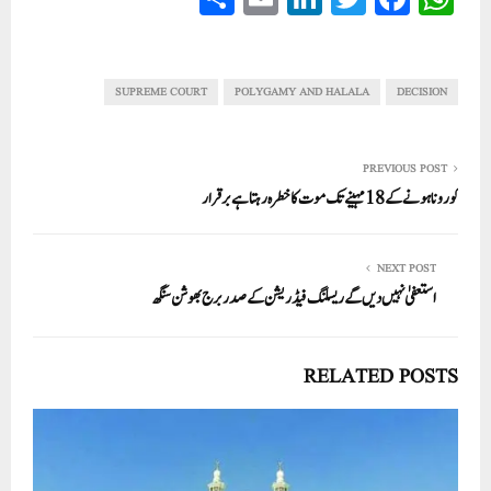
ha
m
nk
wi
ce
ha
re
ail
ed
tte
bo
ts
In
r
ok
A
SUPREME COURT
POLYGAMY AND HALALA
DECISION
pp
PREVIOUS POST
کورونا ہونے کے 18 مہینے تک موت کا خطرہ رہتا ہے برقرار
NEXT POST
استعفیٰ نہیں دیں گے ریسلنگ فیڈریشن کے صدر برج بھوشن سنگھ
RELATED POSTS