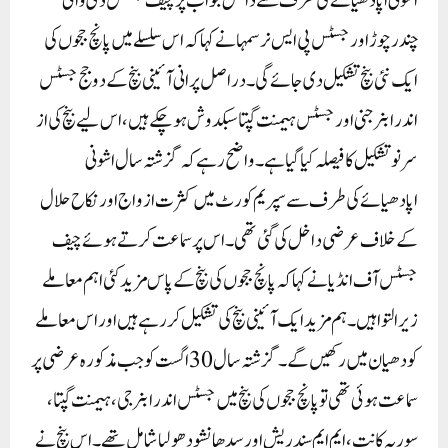
اشونی اپادھیائے کی طرف سے داخل جواب پر چیف جسٹس ڈی وائی
چندرچوڑ اور جسٹس پی ایس نرسمہا نے کہا کہ اس سلسلے میں پانچ ججوں کی
ایک نئی بنچ تشکیل دی جائے گی۔ دراصل پرانی آئینی بنچ کے دو جج جسٹس
اندرا بنرجنی اور جسٹس ہیمنت گپتا سبکدوش ہو چکے ہیں، اس لیے بنچ کی از
سر نو تشکیل کا فیصلہ کیا گیا ہے۔ واضح رہے کہ گزشتہ سال اشونی
اپادھیائے کی طرف سے سپریم کورٹ میں کثرت ازواج اور نکاح حلال
کے خلاف عرضی داخل کی گئی تھی۔ اس پر سماعت کرتے ہوئے چیف
جسٹس آف انڈیا نے کہا کہ پانچ ججوں کی بنچ کے پاس مزید کئی اہم معاملے
زیر التوا ہیں۔ ہم مزید ایک آئینی بنچ کی تشکیل کر رہے ہیں اور اس معاملے
کو دھیان میں رکھیں گے۔گزشتہ سال 30 اگست کو جب مذکورہ عرضی پر
سماعت ہوئی تھی تو پانچ ججوں کی بنچ میں جسٹس اندرا بنرجی، ہیمنت گپتا،
سوریہ کانت، ایم ایم سندریش اور سدھانشو دھولیا شامل تھے۔ اس بنچ نے