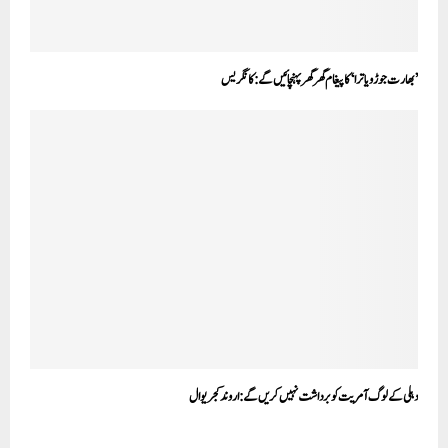
’بھارت جوڑو یاترا‘ کا پیغام گھر گھر پہنچائیں گے: کانگریس
دہلی کے لوگ آمریت کو برداشت نہیں کریں گے:اروند کجریوال