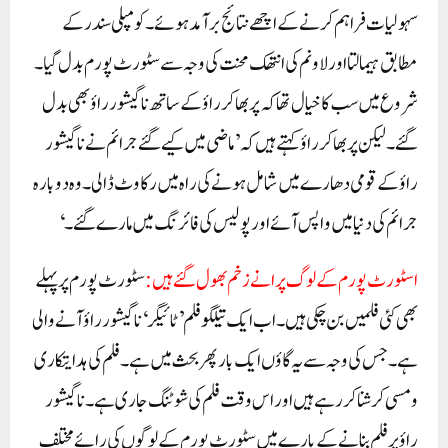
سہولیات فراہم کرنے کے اچھے نتائج برآمد ہوئے۔کومپلی سندر کے
مطابق ہیمالتا اور لاونم کی انتھک محنت کی وجہ سے سٹورٹ پورم بدل گیا۔
شروع میں سب کا خیال تھا کہ پربھاکر راؤ کے ساتھ ناگیشور راؤ بھی بدل
گئے۔لیکن پربھاکر راؤ کہتے ہیں کہ ’ماضی میں کیے گئے جرائم نے ناگیشور
راؤ کے قومی دھارے میں شامل ہونے کی راہ میں رکاوٹ ڈالی۔ وہ دوبارہ
جرائم کی دنیا میں واپس آئے اور پولیس کی فائرنگ میں مارے گئے۔‘
اسٹورٹ پورم کے لوگ پرانے زخم بھول گئے ہیں:
سٹورٹ پورم پر پہلے
بھی کئی فلمیں بن چکی ہیں۔ اب ایک تیلگو فلم ’ٹائیگر‘ ناگیشور راؤ آنے والی
ہے۔ جس کی وجہ سے یہ گاؤں ایک بار پھر بحث میں ہے۔ فلم کی ہدایتکاری
ومسی کرشنا کر رہے ہیں اور اس وقت فلم کی شوٹنگ جاری ہے۔ناگیشور
راؤ پر فلم بنانے کے بارے میں سٹورٹ پورم کے لوگوں کی رائے مختلف