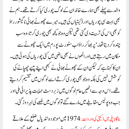
والد سے پہلے بھی ہمارے خاندان کے لوگ چوری کیا کرتے تھے۔ ہم نے
بھی بہت سی چوریاں اور ڈکیتیاں کی ہیں۔ میرے چھوٹے بھائی ناگیشور راؤ
کو بھی اس کی تربیت دی گئی تھی لیکن وہ جو کچھ بھی چوری کرتا، وہ سب
چندہ کر دیتا تھا۔‘پربھاکر راؤ اب سٹورٹ پورم میں ایک چھوٹے سے
مکان میں رہتے ہیں اور انھوں نے بھی ماضی میں کئی چوریاں کی ہوئی ہیں۔
ان کا کہنا ہے کہ لیکن ان کے چھوٹے بھائی نے کبھی اپنے پیسے چھپانے کی
کوشش نہیں کی بلکہ وہ جو بھی چوری کرتے اسے لوگوں میں تقسیم کر دیتے
تھے۔اس وجہ سے انھیں عام لوگوں میں زبردست حمایت پذیرائی ملی اور
جب وہ پولیس مقابلے میں مارے گئے تو لوگوں میں غصے کی لہر دوڑ گئی۔
1974 میں موجودہ نندیال ضلع کے علاقے
بناگاناپلی میں ڈکیتی کی واردات: