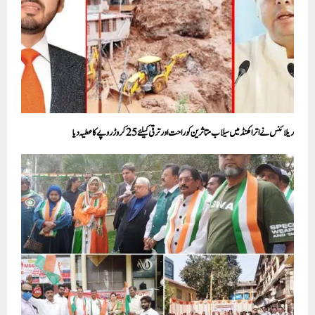
ریلائنس نے اتراکھنڈ میں سیلاب متاثرین کو راحت اور ترقی کیلئے 25 کروڑ روپے کاعطیہ دیا