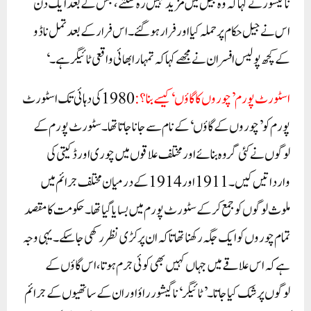
ناگیشور نے کہا کہ وہ جیل میں مزید نہیں رہ سکتے، جس کے بعد ایک دن
اس نے جیل حکام پر حملہ کیا اور فرار ہو گئے۔ اس فرار کے بعد تمل ناڈو
کے کچھ پولیس افسران نے مجھے کہا کہ تمہارا بھائی واقعی ٹائیگر ہے۔‘
اسٹورٹ پورم ’چوروں کا گاؤں‘ کیسے بنا؟:
1980 کی دہائی تک اسٹورٹ
پورم کو ’چوروں کے گاؤں‘ کے نام سے جانا جاتا تھا۔ سٹورٹ پورم کے
لوگوں نے کئی گروہ بنائے اور مختلف علاقوں میں چوری اور ڈکیتی کی
وارداتیں کیں۔1911 اور 1914 کے درمیان مختلف جرائم میں
ملوث لوگوں کو جمع کر کے سٹورٹ پورم میں بسایا گیا تھا۔ حکومت کا مقصد
تمام چوروں کو ایک جگہ رکھنا تھا تاکہ ان پر کڑی نظر رکھی جا سکے۔یہی وجہ
ہے کہ اس علاقے میں جہاں کہیں بھی کوئی جرم ہوتا، اس گاؤں کے
لوگوں پر شک کیا جاتا۔’ٹائیگر‘ ناگیشور راؤ اور ان کے ساتھیوں کے جرائم