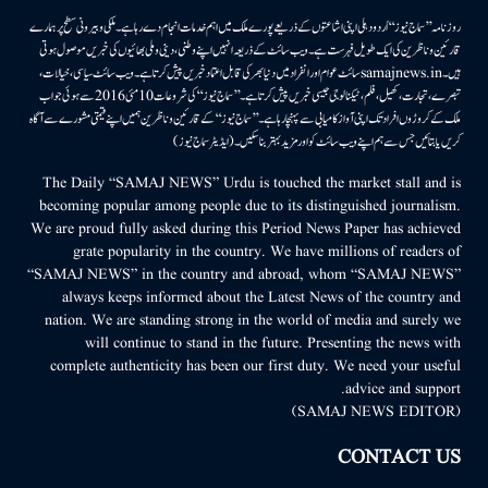
روزنامہ ’’سماج نیوز‘‘ اُردو دہلی اپنی اشاعتوں کے ذریعے پورے ملک میں اہم خدمات انجام دے رہا ہے۔ ملکی وبیرونی سطح پر ہمارے
قارئین وناظرین کی ایک طویل فہرست ہے۔ ویب سائٹ کے ذریعہ انہیں اپنے وطنی، دینی وملی بھائیوں کی خبریں موصول ہوتی
ہیں۔samajnews.inسائٹ عوام اور انفراد میں دنیا بھر کی قابل اعتماد خبریں پیش کرتا ہے۔ ویب سائٹ سیاسی، خیالات،
تبصرے، تجارت، کھیل، فلم، ٹیکنالوجی جیسی خبریں پیش کرتا ہے۔ ’’سماج نیوز‘‘ کی شروعات 10مئی 2016 سے ہوئی جو اب
ملک کے کروڑوں افراد تک اپنی آواز کامیابی سے پہنچا رہا ہے۔ ’’سماج نیوز‘‘ کے قارئین وناظرین ہمیں اپنے قیمتی مشورے سے آگاہ
کریں یا بتائیں جس سے ہم اپنے ویب سائٹ کو اور مزید بہتر بناسکیں۔ (ایڈیٹر سماج نیوز)
The Daily “SAMAJ NEWS” Urdu is touched the market stall and is
becoming popular among people due to its distinguished journalism.
We are proud fully asked during this Period News Paper has achieved
grate popularity in the country. We have millions of readers of
“SAMAJ NEWS” in the country and abroad, whom “SAMAJ NEWS”
always keeps informed about the Latest News of the country and
nation. We are standing strong in the world of media and surely we
will continue to stand in the future. Presenting the news with
complete authenticity has been our first duty. We need your useful
advice and support.
(SAMAJ NEWS EDITOR)
CONTACT US