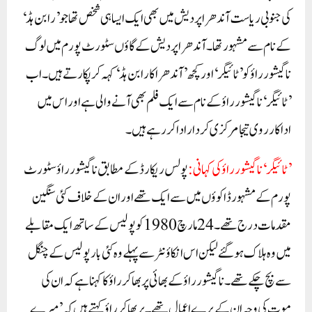
کی جنوبی ریاست آندھرا پردیش میں بھی ایک ایسا ہی شخص تھا جو ’رابن ہڈ‘
کے نام سے مشہور تھا۔آندھرا پردیش کے گاؤں سٹورٹ پورم میں لوگ
ناگیشور راؤ کو ’ٹائیگر‘ اور کچھ ’آندھرا کا رابن ہڈ‘ کہہ کر پکارتے ہیں۔اب
’ٹائیگر‘ ناگیشور راؤ کے نام سے ایک فلم بھی آنے والی ہے اور اس میں
اداکار روی تیجا مرکزی کردار ادا کر رہے ہیں۔
’ٹائیگر‘ ناگیشور راؤ کی کہانی:
پولس ریکارڈ کے مطابق ناگیشور راؤ سٹورٹ
پورم کے مشہور ڈاکوؤں میں سے ایک تھے اور ان کے خلاف کئی سنگین
مقدمات درج تھے۔24 مارچ 1980 کو پولیس کے ساتھ ایک مقابلے
میں وہ ہلاک ہو گئے لیکن اس انکاؤنٹر سے پہلے وہ کئی بار پولیس کے چنگل
سے بچ چکے تھے۔ناگیشور راؤ کے بھائی پربھاکر راؤ کا کہنا ہے کہ ان کی
موت کی وجہ ان کے برے اعمال تھے۔پربھاکر راؤ کہتے ہیں کہ ’میرے