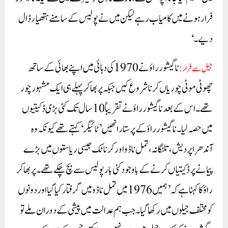
فرار ہونے میں کامیاب رہے لیکن میں نے پولیس کے سامنے ہتھیار ڈال
دیے۔‘
ناگیشور راؤ نے 1970 کی دہائی میں اپنے بھائی کے ساتھ
جیل سے فرار:
چھوٹی موٹی چوریاں کرنا شروع کیں جبکہ پربھاکر پہلے ہی ایک مشہور چور
تھے۔ اس کے بعد ناگیشور راؤ نے تقریباً 10 سال تک کئی بڑی ڈکیتیوں
میں حصہ لیا۔ناگیشور راؤ کے پرستار انھیں ’ٹائیگر‘ کہتے تھے کیونکہ وہ
آندھرا پردیش، تلنگانہ، تمل ناڈو اور کرناٹک جیسی ریاستوں میں بڑے
پیمانے پر ڈکیتیاں کرنے کے باوجود کئی بار پولیس سے بچ چکے تھے۔پربھاکر
راؤ کا کہنا ہے کہ ’ہمیں 1976 میں تمل ناڈو میں گرفتار کیا گیا اور دونوں
کو مختلف جیلوں میں رکھا گیا۔ جب ہم عدالت میں پیشی کے دوران ملے تو