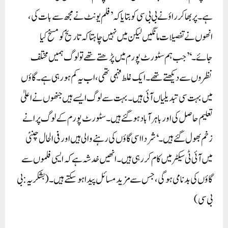
ہے۔پربھاکر راؤ نے بی بی سی کو بتایا کہ ’فلم یونٹ نے مجھ سے بات کی،
انھوں نے تفصیلات مانگیں لیکن میں نہیں چاہتا کہ تاریخ کو مسخ کیا
جائے۔‘’جب ہم سٹورٹ پورم میں پڑھتے تھے تو لوگ ہمیں مختلف
نظروں سے دیکھتے تھے۔ ایک غلط فہمی تھی، اب یہ کم ہو رہی ہے۔ گاؤں
میں بہت سی تبدیلیاں آئی ہیں۔ بہت سے لوگ ایسے ہیں جنھوں نے اعلیٰ
تعلیم حاصل کی اور باہر آباد ہو گئے ہیں۔ سٹورٹ پورم کے لوگ پرانے
زخم بھول گئے ہیں۔‘شردا اسی گاؤں کی رہنے والی ہیں اور فی الحال چنئی
میں آئی ٹی سیکٹر میں کام کر رہی ہیں۔ انھیں خدشہ ہے کہ ایسی فلموں سے
گاؤں کی بدنامی ہو گی، جس سے مزید مسائل پیدا ہو سکتے ہیں۔(بشکریہ: بی
بی سی)