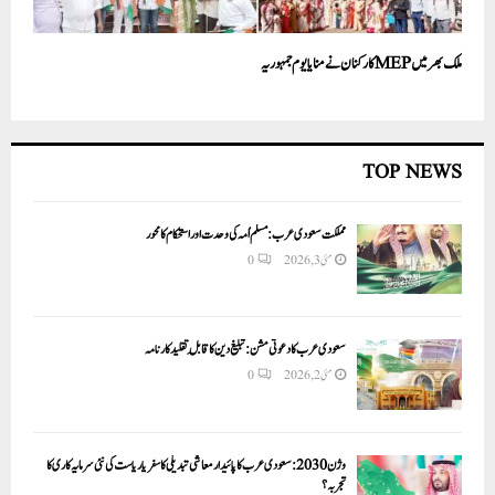
ملک بھر میں MEPکارکنان نے منایا یوم جمہوریہ
TOP NEWS
مملکت سعودی عرب: مسلم اُمہ کی وحدت اور استحکام کا محور
مئی 3, 2026
0
سعودی عرب کا دعوتی مشن: تبلیغ دین کا قابلِ تقلید کارنامہ
مئی 2, 2026
0
وژن 2030:سعودی عرب کا پائیدار معاشی تبدیلی کا سفر یا ریاست کی نئی سرمایہ کاری کا
تجربہ؟