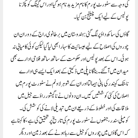
کی وجہ سے سٹورٹ پورم کا نام مزید بدنام ہو گیا اور اس گینگ کو پکڑنا
پولیس کے لیے ایک چیلنج بن گیا۔
گاؤں کی ساکھ داؤ پر لگ گئی: ہندوستان میں برطانوی راج کے دوران ان
چوروں کی اصلاح کے لیے عیسائیت کا سہارا بھی لیا گیا لیکن کوئی کامیابی نہ
ہوئی۔ اس کے بعد پولیس اور حکومت کے ساتھ ساتھ فلاحی ادارے بھی
میدان میں آ گئے۔بناگاناپلی میں ڈکیتی کے بعد ایک ایسے ہی ادارے
ناستک کیندر کی بانی ہیمالتا اور ان کے شوہر لاونم نے سٹورٹ پورم میں
اصلاح کی کئی کوششیں کیں۔ ان دونوں نے ناگیشور راؤ سے جیل میں
ملاقات کی اور خطوط کے ذریعے ان میں تبدیلی لانے کی کوشش کی۔
کومپلی سندر، جنھوں نے سٹورٹ پورم کی تاریخ پر تحقیق کی ہے، کا کہنا ہے
کہ اس گاؤں میں چوروں کو جیل سے رہا ہونے کے بعد زمین اور دیگر