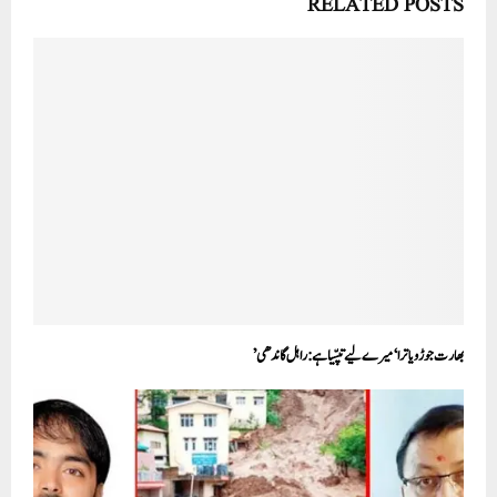
RELATED POSTS
بھارت جوڑو یاترا‘میرے لیے تپسّیا ہے:راہل گاندھی’