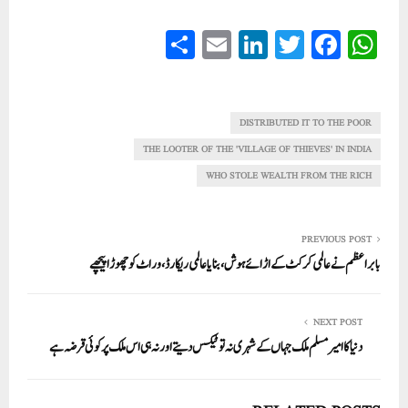
S
E
Li
T
Fa
W
ha
m
nk
wi
ce
ha
re
ail
ed
tte
bo
ts
In
r
ok
A
DISTRIBUTED IT TO THE POOR
pp
THE LOOTER OF THE 'VILLAGE OF THIEVES' IN INDIA
WHO STOLE WEALTH FROM THE RICH
PREVIOUS POST
بابر اعظم نے عالمی کرکٹ کے اڑائے ہوش،بنایا عالمی ریکارڈ، وراٹ کو چھوڑا پیچھے
NEXT POST
دنیا کا امیر مسلم ملک جہاں کے شہری نہ تو ٹیکس دیتے اور نہ ہی اس ملک پر کوئی قرضہ ہے