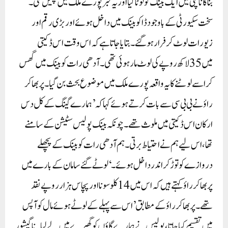
بناگاناپلی میں ایک بینک کو لوٹا گیا اور یہ خبر پورے ملک میں پھیل گئی۔
سخت سکیورٹی کے باوجود ڈاکو بینک میں داخل ہوئے اور بڑی رقم اور
زیورات لوٹ کر فرار ہو گئے۔ بتایا جاتا ہے کہ اس وقت اس ڈکیتی
میں 35 لاکھ روپے کی لوٹ مار ہوئی تھی۔آدھی رات کو بینک میں گھس
کر اسے لوٹنے کا یہ واقعہ پورے ملک میں موضوع بحث بن گیا۔پربھاکر
راؤ نے بی بی سی سے بات کرتے ہوئے کہا کہ ’ہمارے گینگ کے کل دس
ارکان اس ڈکیتی میں ملوث تھے۔ چونکہ بینک پولیس سٹیشن کے سامنے
تھا، اس لیے ہم نے احتیاط برتی۔ ہم آدھی رات کو بینک کے پچھلے
دروازے کو توڑ کر اندر داخل ہوئے۔‘لوٹے گئے سامان کے بارے میں
پربھاکر راؤ کہتے ہیں کہ اس میں 14 کلو سونا اور پچاس ہزار روپے نقد
تھے۔پربھاکر راؤ کے مطابق ’اس سے پہلے کے لوٹے ہوئے مال کو آپس
میں تقسیم کیا جاتا، پولیس نے ہمارے گاؤں کو گھیرے میں لے لیا۔ ناگیشور