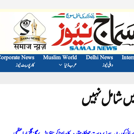
orporate News
Muslim World
Delhi News
Inter
دہلی نیوز
عرب دُنیا
کارپوریٹ نیوز
 میں شامل نہیں