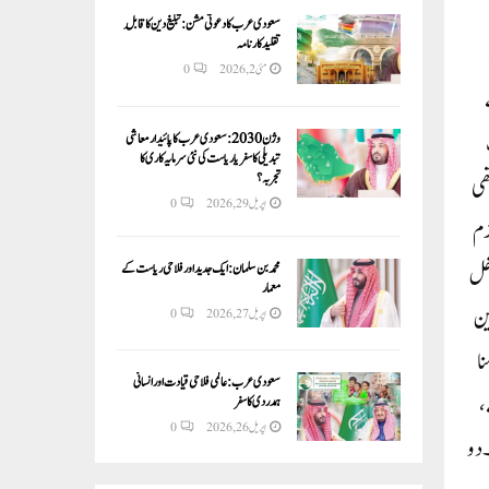
سعودی عرب کا دعوتی مشن: تبلیغ دین کا قابلِ
تقلید کارنامہ
مئی 2, 2026
0
وژن 2030:سعودی عرب کا پائیدار معاشی
تبدیلی کا سفر یا ریاست کی نئی سرمایہ کاری کا
تجربہ؟
ھی
اپریل 29, 2026
0
ملزم
اخل
محمد بن سلمان: ایک جدید اور فلاحی ریاست کے
معمار
ین
اپریل 27, 2026
0
منا
سعودی عرب: عالمی فلاحی قیادت اور انسانی
،
ہمدردی کا سفر
اپریل 26, 2026
0
ں ہے۔دو