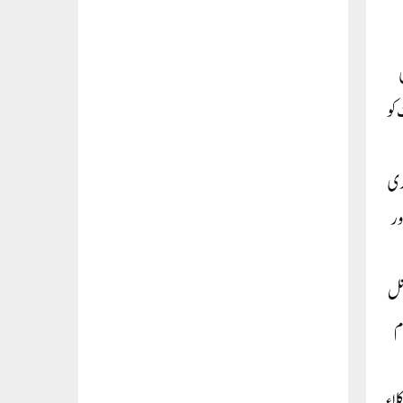
کو
فعہ (2) 197کے تحت ضروری
ور
رنل
م
لاء