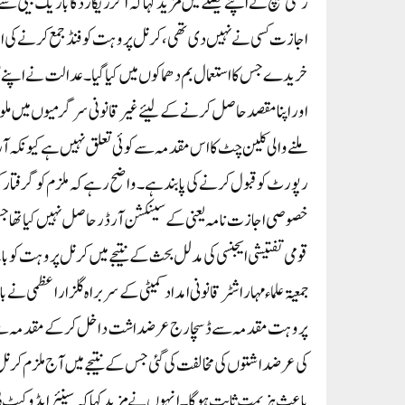
رکنی بینچ نے اپنے فیصلے میں مزید کہا کہ اگر ریکارڈ کا باریک بینی س
اجازت کسی نے نہیں دی تھی، کرنل پروہت کو فنڈ جمع کرنے کی اج
خریدے جس کا استعمال بم دھماکوں میں کیا گیا۔عدالت نے اپنے فیص
اور اپنا مقصد حاصل کرنے کے لیئے غیر قانونی سرگرمیوں میں م
ملنے والی کلین چٹ کااس مقدمہ سے کوئی تعلق نہیں ہے کیونکہ آر
خصوصی اجازت نامہ یعنی کے سینکشن آرڈر حاصل نہیں کیا تھا جس 
قومی تفتیشی ایجنسی کی مدلل بحث کے نتیجے میں کرنل پروہت کو بام
جمعیۃ علماء مہاراشٹر قانونی امداد کمیٹی کے سربراہ گلزاراعظمی نے
پروہت مقدمہ سے ڈسچارج عرضداشت داخل کرکے مقدمہ سے ڈسچا
کی عرضداشتوں کی مخالفت کی گئی جس کے نتیجے میں آج ملزم کرنل پ
باعث ہزیمت ثابت ہوگا۔انہوں نے مزید کہا کہ سینئر ایڈوکیٹ بی