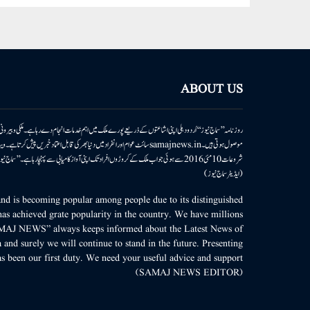
ABOUT US
روزنامہ ’’سماج نیوز‘‘ اُردو دہلی اپنی اشاعتوں کے ذریعے پورے ملک میں اہم خدمات انجام دے رہا ہے۔ ملکی وبیر
موصول ہوتی ہیں۔samajnews.inسائٹ عوام اور انفراد میں دنیا بھر کی قابل اعتماد خ
شروعات 10مئی 2016 سے ہوئی جو اب ملک کے کروڑوں افراد تک اپنی آواز کامیابی سے پہنچا رہا ہے
(ایڈیٹر سماج نیوز)
d is becoming popular among people due to its distinguished
as achieved grate popularity in the country. We have millions
MAJ NEWS” always keeps informed about the Latest News of
 and surely we will continue to stand in the future. Presenting
s been our first duty. We need your useful advice and support.
(SAMAJ NEWS EDITOR)