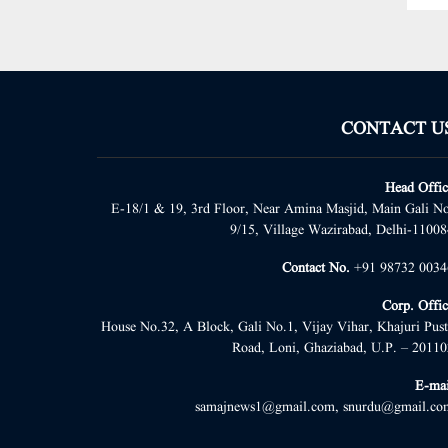
CONTACT U
Head Offic
E-18/1 & 19, 3rd Floor, Near Amina Masjid, Main Gali No
9/15, Village Wazirabad, Delhi-11008
Contact No.
+91 98732 0034
Corp. Offic
House No.32, A Block, Gali No.1, Vijay Vihar, Khajuri Pust
Road, Loni, Ghaziabad, U.P. – 20110
E-mai
samajnews1@gmail.com, snurdu@gmail.co