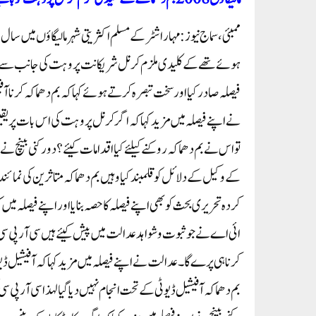
ہوئے تھے کے کلیدی ملزم کرنل شریکانت پروہت کی جانب سے مق
فیصلہ صادر کیا اور سخت تبصرہ کرتے ہوئے کہا کہ بم دھماکہ کر
نے اپنے فیصلہ میں مزید کہا کہ اگر کرنل پروہت کی اس بات پر یقی
کے وکیل کے دلائل کو قلمبند کیا وہیں بم دھماکہ متاثرین کی نما
کردہ تحریری بحث کو بھی اپنے فیصلہ کا حصہ بنایا اور اپنے فیصلہ م
کرنا ہی پرے گا۔عدالت نے اپنے فیصلہ میں مزید کہا کہ آفیشیل 