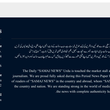
S
ونی سطح پر ہمارے قارئین وناظرین کی ایک طویل فہرست ہے۔ ویب سائٹ کے ذریعہ انہیں اپنے وطنی، دینی وملی بھائیوں کی خبریں
e
بریں پیش کرتا ہے۔ ویب سائٹ سیاسی، خیالات، تبصرے، تجارت، کھیل، فلم، ٹیکنالوجی جیسی خبریں پیش کرتا ہے۔ ’’سماج نیوز‘‘ کی
.
۔ ’’سماج نیوز‘‘ کے قارئین وناظرین ہمیں اپنے قیمتی مشورے سے آگاہ کریں یا بتائیں جس سے ہم اپنے ویب سائٹ کو اور مزید بہتر بناسکیں۔
4
6
The Daily “SAMAJ NEWS” Urdu is touched the market stall an
e
journalism. We are proud fully asked during this Period News Paper h
a
of readers of “SAMAJ NEWS” in the country and abroad, whom “SA
2
the country and nation. We are standing strong in the world of media
the news with complete authenticity ha
l
m