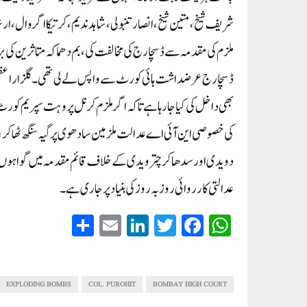
شریف شیخ، متین شیخ، انصار تنبولی، شاہد ندیم، کرتیکا اگروال، ار
ملزم کی مقدمہ سے ڈسچار ج کی مخالفت کی، بم دھماکہ متاثرین کی ب
ڈسچارج عرضداشت ہائی کورٹ سے واپس لے لی تھی۔گلزا ر اعظمی نے
بھی داخل کی کیا جارہا ہے تاکہ اگر ملزم کرنل پروہت سپریم کو
کی خصوصی این آئی اے عدالت ملزمین سادھوی پرگیہ سنگھ ٹھاکر،
عدالتی کارروائی روز بہ روز کی بنیاد پر جاری ہے۔
S
E
Li
T
Fa
W
ha
m
nk
wi
ce
ha
re
ail
ed
tte
bo
ts
In
r
ok
A
EXPLODING BOMBS
COL. PUROHIT
BOMBAY HIGH COURT