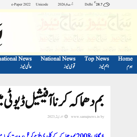
C
Delhi
اگست 6, 2026
Unicode
e-Paper 2022
28.7
national News
National News
Top News
Home
ہوم
اہم نیوز
قومی نیوز
عالمی نیوز
بم دھماکہ کرنا آفیشیل ڈیوٹی
by
www.samajnews.in
جنوری 2, 2023
مالیگاؤں 2008بم دھماکے کے کلیدی ملزم کرنل پروہت کوبامبے ہائی کورٹ سے زبردست جھٹکا، مقدمہ کا سامنا کرنا ہی پڑے گا: گلزار اعظمی