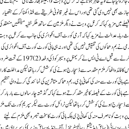
ے جائزہ لیا جائے تو یہ ظاہر ہوتا ہے کہ کرنل پروہت کو ابھینو بھارت نامی تنظیم بنانے کی
ازت بھی نہیں دی گئی تھی اور اس نے غیر قانونی طریقے سے فنڈ اکھٹا کرکے ہتھیار
لے میں مزید کہا کہ کرنل پروہت نے دیگر ملزمین کے ساتھ ملکر خفیہ میٹنگیں منعقد کی
لوث رہا۔عدالت نے مزید کہا کہ آرمی کورٹ آف انکوائری کی جانب سے کرنل پروہت 
می نے بم دھماکوں کی تفتیش نہیں کی تھی اور نہ ہی ہائی کورٹ کورٹ آف انکوائری کی
رپورٹ کو قبول کرنے کی پابند ہے۔واضح رہے کہ ملزم کو گرفتار کرنے سے قبل اے ٹی ایس نے کریمنل پروسیجر کوڈ کی د
کا فائدہ اٹھاکر ملزم مقدمہ سے ڈسچارج ہونے کی کوشش کررہا تھا لیکن مداخلت کار ا
بے ہائی کورٹ سے منہ کی کھانی پڑی۔بم دھماکہ متاثرین کی نمائندگی کرنے والی تنظیم
 بامبے ہائی کورٹ کے فیصلہ کا خیر مقدکرتے ہوئے کہا کہ گذشتہ چار سالوں سے بار بار ک
ر ج ہونے کی کوشش کررہا تھا لیکن ٹرائل کورٹ سے لیکر سپریم کورٹ تک ملز
روہت کو نا صرف منہ کی کھانی پڑی بلکہ ہائی کورٹ کا سخت تبصرہ بھی ملزم کے لیئے
 اے دیسائی (سابق ایڈیشنل سالیسٹرجنرل آف انڈیاو سابق وزیر) کی سربراہی میں وک