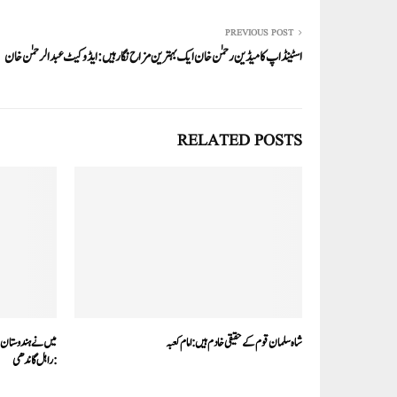
pp
PREVIOUS POST
اسٹینڈ اپ کامیڈین رحمٰن خان ایک بہترین مزاح نگار ہیں:ایڈوکیٹ عبدالرحمٰن خان
RELATED POSTS
شاہ سلمان قوم کے حقیقی خادم ہیں: امام کعبہ
میں نے ہندوستان مخ
:راہل گاندھی