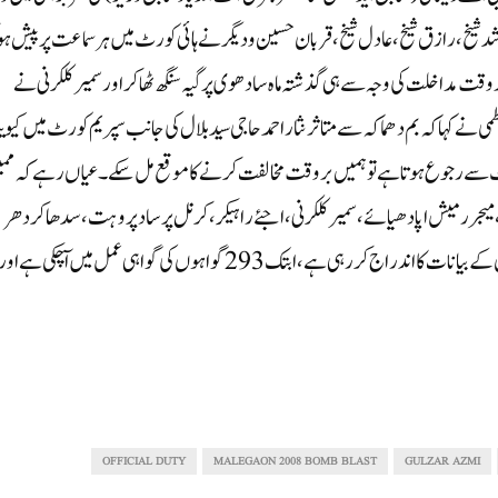
شد شیخ، رازق شیخ، عادل شیخ، قربان حسین و دیگر نے ہائی کورٹ میں ہر سماعت پر پیش ہ
روقت مداخلت کی وجہ سے ہی گذشتہ ماہ سادھوی پرگیہ سنگھ ٹھاکر اور سمیر کلکرنی نے
 کہا کہ بم دھما کہ سے متاثر نثاراحمد حاجی سید بلال کی جانب سپریم کورٹ میں کی
رٹ سے رجوع ہوتا ہے تو ہمیں بروقت مخالفت کرنے کا موقع مل سکے۔عیاں رہے کہ ممب
 میجررمیش اپادھیائے، سمیر کلکرنی، اجئے راہیکر، کرنل پرساد پروہت، سدھاکر دھر
دویدی اور سدھاکر چترویدی کے خلاف قائم مقدمہ میں گواہوں کے بیانات کا اندراج کررہی ہے، ابتک 293گواہوں کی گواہی عمل میں ا ٓچکی ہے او
OFFICIAL DUTY
MALEGAON 2008 BOMB BLAST
GULZAR AZMI