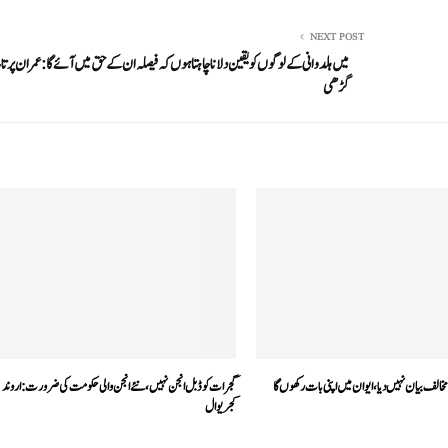
NEXT POST
میں ہلدوانی کے لوگوں کو یقین دلانا چاہتا ہوں کہ فیصلہ ان کے حق میں آئے گا: عمران پر 
گڑھی
الف بیان نہیں دیا، ایوان میں اپنی بات رکھوں گا
گجرات کو ڈبل انجن نہیں، نئے انجن والی حکومت کی ضرورت :اروند
کجریوال