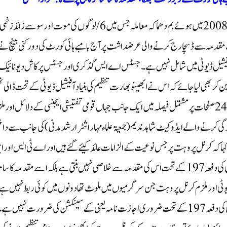
ممبئی، سماج نیوز: مہاراشٹر کے مسلم اکثریتی شہر مالیگاؤں میں سال 2008 میں ہوئے بم دھماکہ معاملہ جس میں 6 / لوگوں کی موت اور سو سے زائد زخمی
دمہ سے ڈسچارج کرنے والی عرضداشت پرآج بامبے ہائی کورٹ کی دو رکنی بینچ نے
نا آفیشیل ڈیوٹی میں شامل نہیں ہے۔جسٹس اے ایس گڈکری اور جسٹس پرکاش دیو نائیک
ن کربھی لیا جائے کہ اس نے ابھینو بھارت تنظیم کی بنیاد آفیشیل ڈیوٹی کے تحت ڈالی ت
تو اس نے بم دھماکہ روکنے کیلئے کیا اقدامات کیئے؟دورکنی بینچ نے 24صفحات پر مشتمل فیصلہ میں ایک جانب جہاں قومی تفتیشی ایجنسی کے دلائل اور 
ئندگی کرنے والے ایڈوکیٹ شاہدندیم (جمعیۃ علماء مہاراشٹر ارشد مدنی)کی جانب سے د
یں کہا کہ کرنل پروہت پر جس نوعیت کے الزاما ت عائد کیئے گئے ہیں اور اے ٹی ایس اور ا
ائی اے نے جو ثبوت و شواہد عدالت میں پیش کیئے ہیں سی آر پی سی کی دفعہ 197کے تحت اس کی مقدمہ سے خلاصی نہیں بنتی ہے بلکہ اسے مقدمہ کا سا
ڈیوٹی اور ملزم کرنل پروہت جن سرگرمیوں میں ملوث تھا دونوں میں کوئی ربط نہیں ہے
بم دھماکہ آفیشیل ڈیوٹی کے تحت انجام نہیں دیا گیا لہذا سی آر پی سی کی دفعہ 197 کے تحت ضروری اجازت نامہ یعنی کے سینکشن کی ضرورت نہی